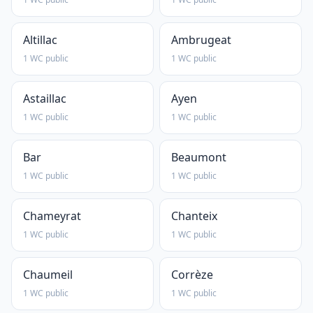
Altillac
Ambrugeat
1 WC public
1 WC public
Astaillac
Ayen
1 WC public
1 WC public
Bar
Beaumont
1 WC public
1 WC public
Chameyrat
Chanteix
1 WC public
1 WC public
Chaumeil
Corrèze
1 WC public
1 WC public