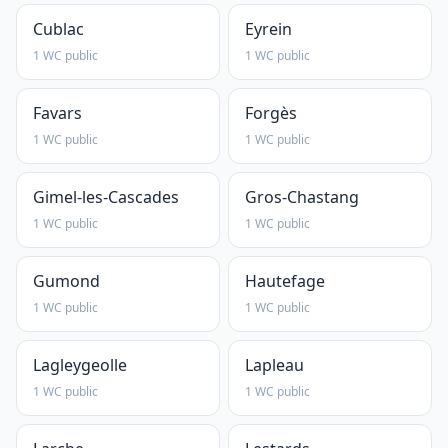
Cublac
Eyrein
1 WC public
1 WC public
Favars
Forgès
1 WC public
1 WC public
Gimel-les-Cascades
Gros-Chastang
1 WC public
1 WC public
Gumond
Hautefage
1 WC public
1 WC public
Lagleygeolle
Lapleau
1 WC public
1 WC public