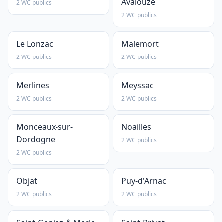
Avalouze
2 WC publics
2 WC publics
Le Lonzac
Malemort
2 WC publics
2 WC publics
Merlines
Meyssac
2 WC publics
2 WC publics
Monceaux-sur-
Noailles
Dordogne
2 WC publics
2 WC publics
Objat
Puy-d'Arnac
2 WC publics
2 WC publics