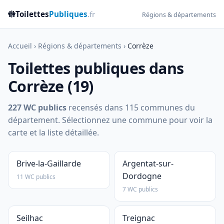
🚻
Toilettes
Publiques
.fr
Régions & départements
Accueil
›
Régions & départements
›
Corrèze
Toilettes publiques dans
Corrèze (19)
227 WC publics
recensés dans 115 communes du
département. Sélectionnez une commune pour voir la
carte et la liste détaillée.
Brive-la-Gaillarde
Argentat-sur-
Dordogne
11 WC publics
7 WC publics
Seilhac
Treignac