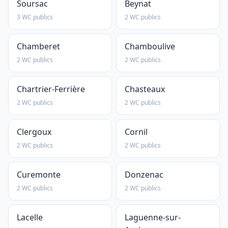
Soursac
Beynat
3 WC publics
2 WC publics
Chamberet
Chamboulive
2 WC publics
2 WC publics
Chartrier-Ferrière
Chasteaux
2 WC publics
2 WC publics
Clergoux
Cornil
2 WC publics
2 WC publics
Curemonte
Donzenac
2 WC publics
2 WC publics
Lacelle
Laguenne-sur-