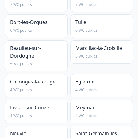
7 WC publics
7 WC publics
Bort-les-Orgues
Tulle
6 WC publics
6 WC publics
Beaulieu-sur-
Marcillac-la-Croisille
Dordogne
5 WC publics
5 WC publics
Collonges-la-Rouge
Égletons
4 WC publics
4 WC publics
Lissac-sur-Couze
Meymac
4 WC publics
4 WC publics
Neuvic
Saint-Germain-les-