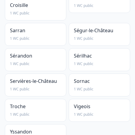
Croisille
1 WC public
1 WC public
Sarran
Ségur-le-Château
1 WC public
1 WC public
Sérandon
Sérilhac
1 WC public
1 WC public
Servières-le-Château
Sornac
1 WC public
1 WC public
Troche
Vigeois
1 WC public
1 WC public
Yssandon