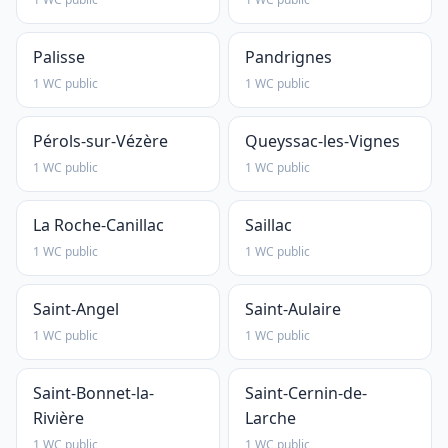
Palisse
Pandrignes
1 WC public
1 WC public
Pérols-sur-Vézère
Queyssac-les-Vignes
1 WC public
1 WC public
La Roche-Canillac
Saillac
1 WC public
1 WC public
Saint-Angel
Saint-Aulaire
1 WC public
1 WC public
Saint-Bonnet-la-
Saint-Cernin-de-
Rivière
Larche
1 WC public
1 WC public