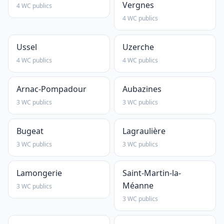
Vergnes
4 WC publics
4 WC publics
Ussel
Uzerche
4 WC publics
4 WC publics
Arnac-Pompadour
Aubazines
3 WC publics
3 WC publics
Bugeat
Lagraulière
3 WC publics
3 WC publics
Lamongerie
Saint-Martin-la-
Méanne
3 WC publics
3 WC publics