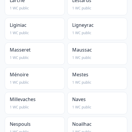
Larche
Lestards
1 WC public
1 WC public
Liginiac
Ligneyrac
1 WC public
1 WC public
Masseret
Maussac
1 WC public
1 WC public
Ménoire
Mestes
1 WC public
1 WC public
Millevaches
Naves
1 WC public
1 WC public
Nespouls
Noailhac
1 WC public
1 WC public