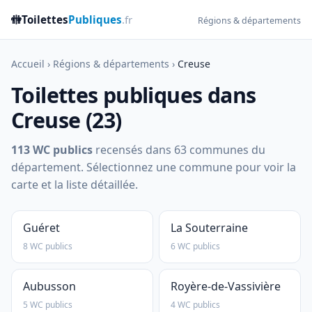
🚻
Toilettes
Publiques
.fr
Régions & départements
Accueil
›
Régions & départements
›
Creuse
Toilettes publiques dans
Creuse (23)
113 WC publics
recensés dans 63 communes du
département. Sélectionnez une commune pour voir la
carte et la liste détaillée.
Guéret
La Souterraine
8 WC publics
6 WC publics
Aubusson
Royère-de-Vassivière
5 WC publics
4 WC publics