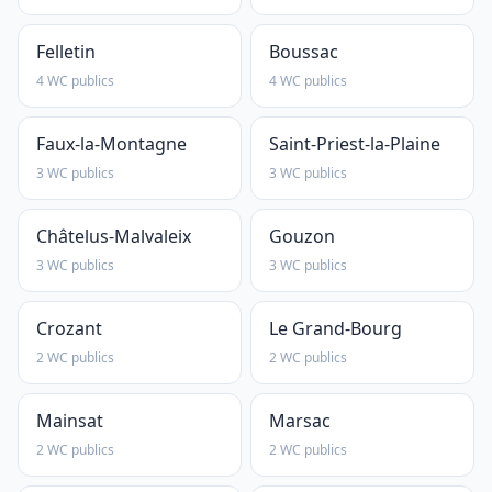
Felletin
Boussac
4 WC publics
4 WC publics
Faux-la-Montagne
Saint-Priest-la-Plaine
3 WC publics
3 WC publics
Châtelus-Malvaleix
Gouzon
3 WC publics
3 WC publics
Crozant
Le Grand-Bourg
2 WC publics
2 WC publics
Mainsat
Marsac
2 WC publics
2 WC publics