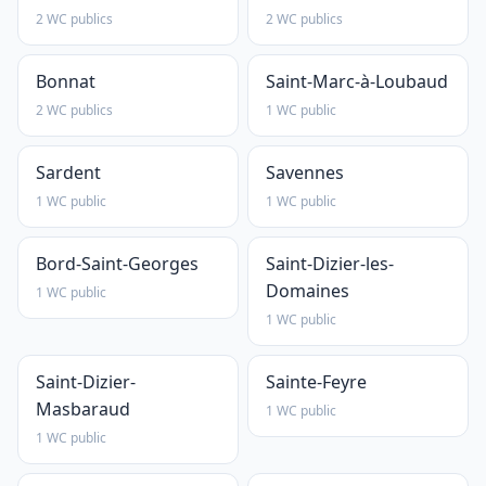
2 WC publics
2 WC publics
Bonnat
Saint-Marc-à-Loubaud
2 WC publics
1 WC public
Sardent
Savennes
1 WC public
1 WC public
Bord-Saint-Georges
Saint-Dizier-les-
Domaines
1 WC public
1 WC public
Saint-Dizier-
Sainte-Feyre
Masbaraud
1 WC public
1 WC public