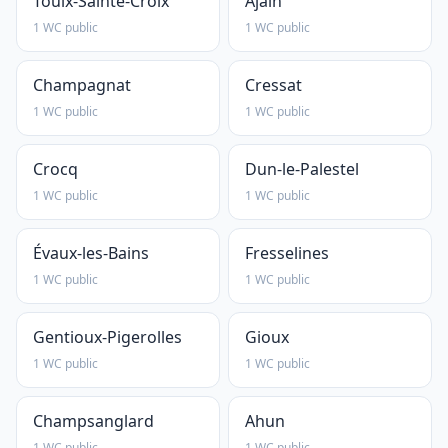
Toulx-Sainte-Croix
Ajain
1 WC public
1 WC public
Champagnat
Cressat
1 WC public
1 WC public
Crocq
Dun-le-Palestel
1 WC public
1 WC public
Évaux-les-Bains
Fresselines
1 WC public
1 WC public
Gentioux-Pigerolles
Gioux
1 WC public
1 WC public
Champsanglard
Ahun
1 WC public
1 WC public