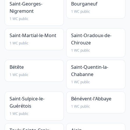
Saint-Georges-
Bourganeuf
Nigremont
1 WC public
1 WC public
Saint-Martial-le-Mont
Saint-Oradoux-de-
Chirouze
1 WC public
1 WC public
Bétête
Saint-Quentin-la-
Chabanne
1 WC public
1 WC public
Saint-Sulpice-le-
Bénévent-l'Abbaye
Guérétois
1 WC public
1 WC public