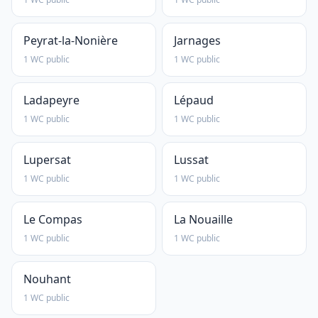
Peyrat-la-Nonière
Jarnages
1 WC public
1 WC public
Ladapeyre
Lépaud
1 WC public
1 WC public
Lupersat
Lussat
1 WC public
1 WC public
Le Compas
La Nouaille
1 WC public
1 WC public
Nouhant
1 WC public