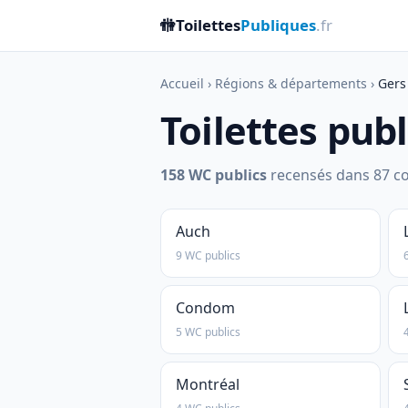
🚻
Toilettes
Publiques
.fr
Accueil
›
Régions & départements
›
Gers
Toilettes pub
158 WC publics
recensés dans 87 co
Auch
9 WC publics
Condom
5 WC publics
Montréal