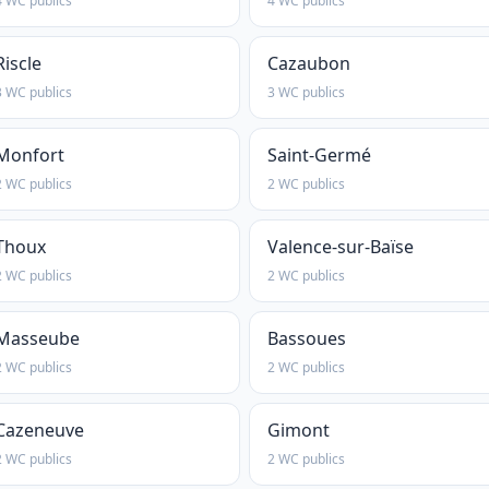
4 WC publics
4 WC publics
Riscle
Cazaubon
3 WC publics
3 WC publics
Monfort
Saint-Germé
2 WC publics
2 WC publics
Thoux
Valence-sur-Baïse
2 WC publics
2 WC publics
Masseube
Bassoues
2 WC publics
2 WC publics
Cazeneuve
Gimont
2 WC publics
2 WC publics