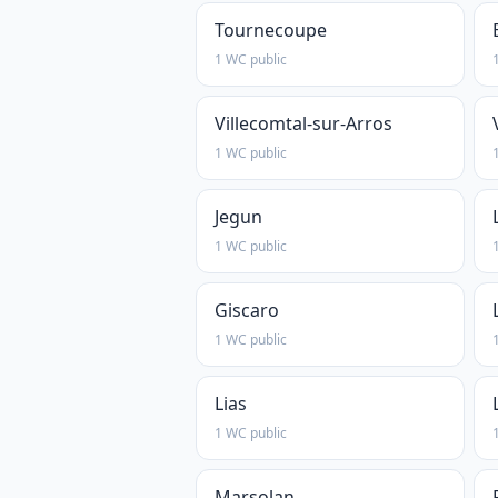
Tournecoupe
1 WC public
Villecomtal-sur-Arros
1 WC public
Jegun
1 WC public
Giscaro
1 WC public
Lias
1 WC public
Marsolan