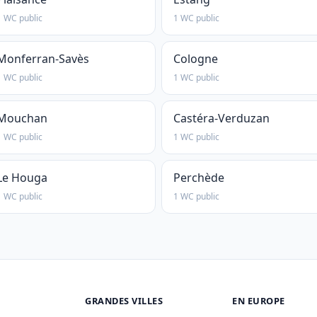
1 WC public
1 WC public
Monferran-Savès
Cologne
1 WC public
1 WC public
Mouchan
Castéra-Verduzan
1 WC public
1 WC public
Le Houga
Perchède
1 WC public
1 WC public
GRANDES VILLES
EN EUROPE