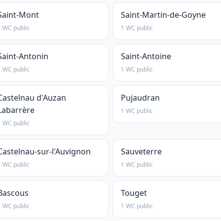
Saint-Mont
Saint-Martin-de-Goyne
1 WC public
1 WC public
Saint-Antonin
Saint-Antoine
1 WC public
1 WC public
Castelnau d'Auzan
Pujaudran
Labarrère
1 WC public
1 WC public
Castelnau-sur-l'Auvignon
Sauveterre
1 WC public
1 WC public
Bascous
Touget
1 WC public
1 WC public