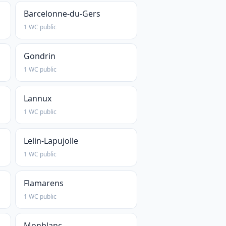
Barcelonne-du-Gers
1 WC public
Gondrin
1 WC public
Lannux
1 WC public
Lelin-Lapujolle
1 WC public
Flamarens
1 WC public
Monblanc