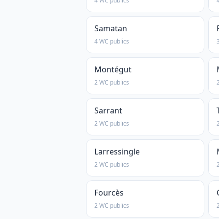
4 WC publics
Samatan
4 WC publics
Montégut
2 WC publics
Sarrant
2 WC publics
Larressingle
2 WC publics
Fourcès
2 WC publics