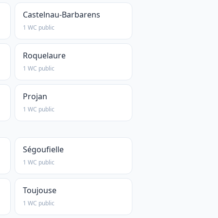
Castelnau-Barbarens
1 WC public
Roquelaure
1 WC public
Projan
1 WC public
Ségoufielle
1 WC public
Toujouse
1 WC public