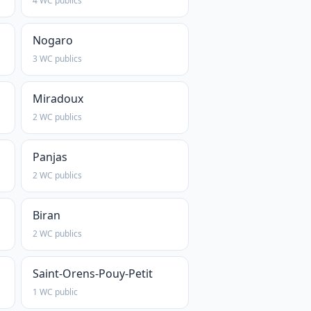
4 WC publics
Nogaro
3 WC publics
Miradoux
2 WC publics
Panjas
2 WC publics
Biran
2 WC publics
Saint-Orens-Pouy-Petit
1 WC public