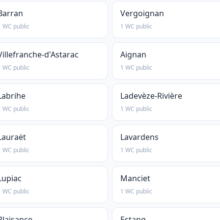
Barran
Vergoignan
1 WC public
1 WC public
Villefranche-d'Astarac
Aignan
1 WC public
1 WC public
Labrihe
Ladevèze-Rivière
1 WC public
1 WC public
Lauraët
Lavardens
1 WC public
1 WC public
Lupiac
Manciet
1 WC public
1 WC public
Plaisance
Estang