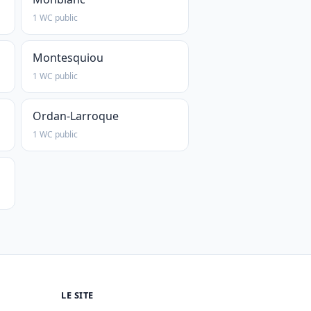
1 WC public
Montesquiou
1 WC public
Ordan-Larroque
1 WC public
LE SITE