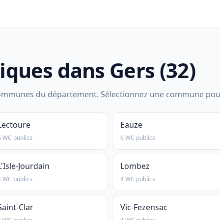
liques dans Gers (32)
mmunes du département. Sélectionnez une commune pour voir
Lectoure
Eauze
6 WC publics
6 WC publics
L'Isle-Jourdain
Lombez
4 WC publics
4 WC publics
Saint-Clar
Vic-Fezensac