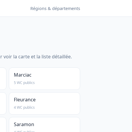
Régions & départements
 la carte et la liste détaillée.
Marciac
5 WC publics
Fleurance
4 WC publics
Saramon