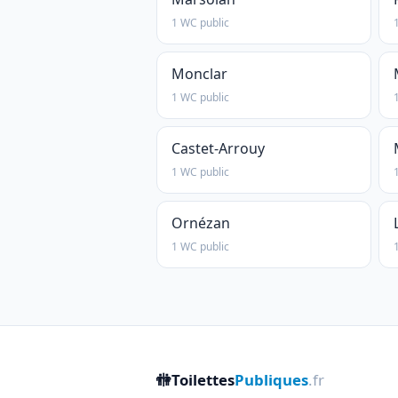
1 WC public
Monclar
1 WC public
Castet-Arrouy
1 WC public
Ornézan
1 WC public
🚻
Toilettes
Publiques
.fr