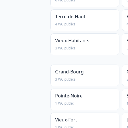
6 WC publics
Terre-de-Haut
4 WC publics
Vieux-Habitants
3 WC publics
Grand-Bourg
3 WC publics
Pointe-Noire
1 WC public
Vieux-Fort
1 WC public