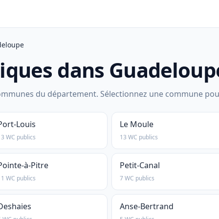
eloupe
liques dans Guadeloupe
mmunes du département. Sélectionnez une commune pour voir
Port-Louis
Le Moule
13 WC publics
13 WC publics
Pointe-à-Pitre
Petit-Canal
11 WC publics
7 WC publics
Deshaies
Anse-Bertrand