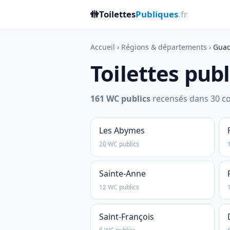
🚻
Toilettes
Publiques
.fr
Accueil
›
Régions & départements
›
Guad
Toilettes pub
161 WC publics
recensés dans 30 co
Les Abymes
20 WC publics
Sainte-Anne
12 WC publics
Saint-François