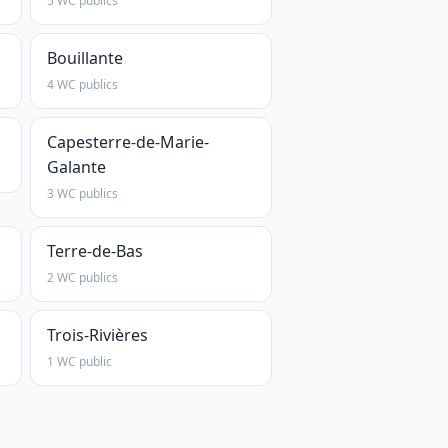
5 WC publics
Bouillante
4 WC publics
Capesterre-de-Marie-
Galante
3 WC publics
Terre-de-Bas
2 WC publics
Trois-Rivières
1 WC public