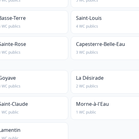
6 WC publics
5 WC publics
Basse-Terre
Saint-Louis
4 WC publics
4 WC publics
Sainte-Rose
Capesterre-Belle-Eau
3 WC publics
3 WC publics
Goyave
La Désirade
3 WC publics
2 WC publics
Saint-Claude
Morne-à-l'Eau
1 WC public
1 WC public
Lamentin
1 WC public