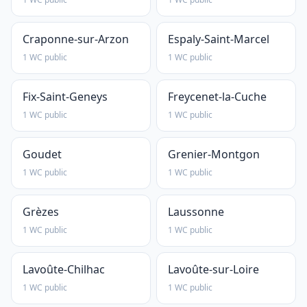
Craponne-sur-Arzon
Espaly-Saint-Marcel
1 WC public
1 WC public
Fix-Saint-Geneys
Freycenet-la-Cuche
1 WC public
1 WC public
Goudet
Grenier-Montgon
1 WC public
1 WC public
Grèzes
Laussonne
1 WC public
1 WC public
Lavoûte-Chilhac
Lavoûte-sur-Loire
1 WC public
1 WC public