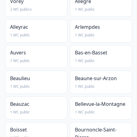
Vorey
Allègre
2 WC publics
1 WC public
Alleyrac
Arlempdes
1 WC public
1 WC public
Auvers
Bas-en-Basset
1 WC public
1 WC public
Beaulieu
Beaune-sur-Arzon
1 WC public
1 WC public
Beauzac
Bellevue-la-Montagne
1 WC public
1 WC public
Boisset
Bournoncle-Saint-