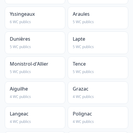
Yssingeaux
Araules
6 WC publics
5 WC publics
Dunières
Lapte
5 WC publics
5 WC publics
Monistrol-d'Allier
Tence
5 WC publics
5 WC publics
Aiguilhe
Grazac
4 WC publics
4 WC publics
Langeac
Polignac
4 WC publics
4 WC publics