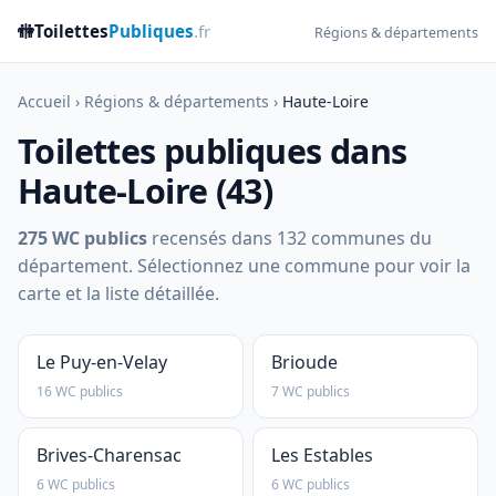
🚻
Toilettes
Publiques
.fr
Régions & départements
Accueil
›
Régions & départements
›
Haute-Loire
Toilettes publiques dans
Haute-Loire (43)
275 WC publics
recensés dans 132 communes du
département. Sélectionnez une commune pour voir la
carte et la liste détaillée.
Le Puy-en-Velay
Brioude
16 WC publics
7 WC publics
Brives-Charensac
Les Estables
6 WC publics
6 WC publics