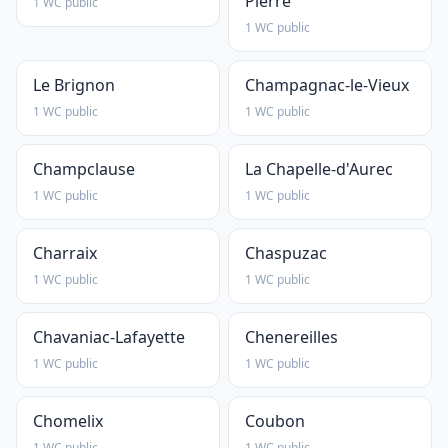
Pierre
1 WC public
1 WC public
Le Brignon
Champagnac-le-Vieux
1 WC public
1 WC public
Champclause
La Chapelle-d'Aurec
1 WC public
1 WC public
Charraix
Chaspuzac
1 WC public
1 WC public
Chavaniac-Lafayette
Chenereilles
1 WC public
1 WC public
Chomelix
Coubon
1 WC public
1 WC public