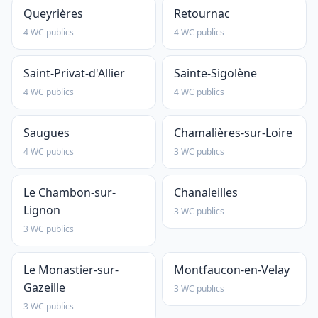
Queyrières
Retournac
4 WC publics
4 WC publics
Saint-Privat-d'Allier
Sainte-Sigolène
4 WC publics
4 WC publics
Saugues
Chamalières-sur-Loire
4 WC publics
3 WC publics
Le Chambon-sur-
Chanaleilles
Lignon
3 WC publics
3 WC publics
Le Monastier-sur-
Montfaucon-en-Velay
Gazeille
3 WC publics
3 WC publics