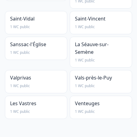
1 WC public
Saint-Vidal
Saint-Vincent
1 WC public
1 WC public
Sanssac-l'Église
La Séauve-sur-
Semène
1 WC public
1 WC public
Valprivas
Vals-près-le-Puy
1 WC public
1 WC public
Les Vastres
Venteuges
1 WC public
1 WC public