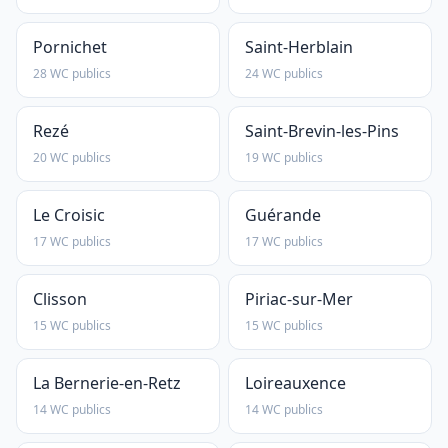
Pornichet
Saint-Herblain
28 WC publics
24 WC publics
Rezé
Saint-Brevin-les-Pins
20 WC publics
19 WC publics
Le Croisic
Guérande
17 WC publics
17 WC publics
Clisson
Piriac-sur-Mer
15 WC publics
15 WC publics
La Bernerie-en-Retz
Loireauxence
14 WC publics
14 WC publics