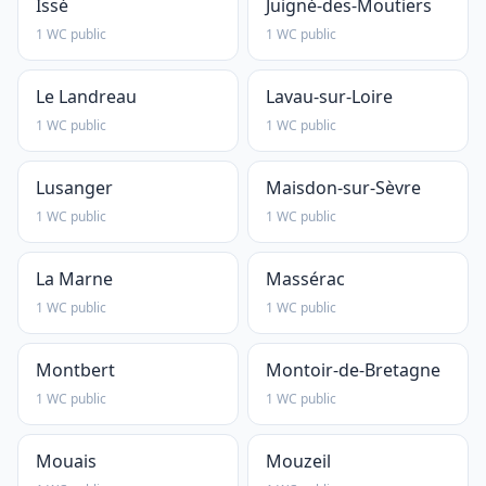
Issé
Juigné-des-Moutiers
1 WC public
1 WC public
Le Landreau
Lavau-sur-Loire
1 WC public
1 WC public
Lusanger
Maisdon-sur-Sèvre
1 WC public
1 WC public
La Marne
Massérac
1 WC public
1 WC public
Montbert
Montoir-de-Bretagne
1 WC public
1 WC public
Mouais
Mouzeil