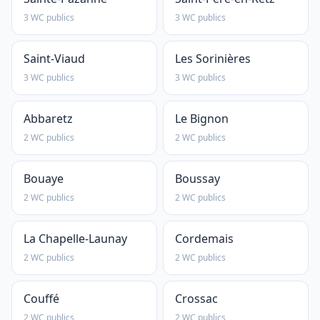
3 WC publics
3 WC publics
Saint-Viaud
Les Sorinières
3 WC publics
3 WC publics
Abbaretz
Le Bignon
2 WC publics
2 WC publics
Bouaye
Boussay
2 WC publics
2 WC publics
La Chapelle-Launay
Cordemais
2 WC publics
2 WC publics
Couffé
Crossac
2 WC publics
2 WC publics