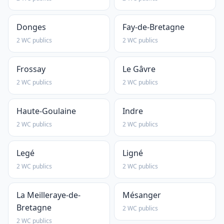
Donges
Fay-de-Bretagne
2 WC publics
2 WC publics
Frossay
Le Gâvre
2 WC publics
2 WC publics
Haute-Goulaine
Indre
2 WC publics
2 WC publics
Legé
Ligné
2 WC publics
2 WC publics
La Meilleraye-de-
Mésanger
Bretagne
2 WC publics
2 WC publics