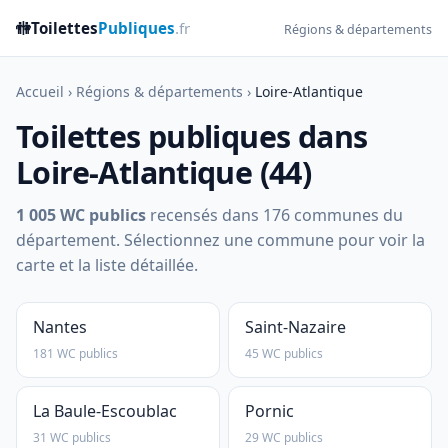
🚻
Toilettes
Publiques
.fr
Régions & départements
Accueil
›
Régions & départements
›
Loire-Atlantique
Toilettes publiques dans
Loire-Atlantique (44)
1 005 WC publics
recensés dans 176 communes du
département. Sélectionnez une commune pour voir la
carte et la liste détaillée.
Nantes
Saint-Nazaire
181 WC publics
45 WC publics
La Baule-Escoublac
Pornic
31 WC publics
29 WC publics