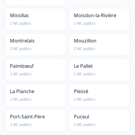
Missillac
Moisdon-la-Rivière
2 WC publics
2 WC publics
Montrelais
Mouzillon
2 WC publics
2 WC publics
Paimbœuf
Le Pallet
2 WC publics
2 WC publics
La Planche
Plessé
2 WC publics
2 WC publics
Port-Saint-Père
Puceul
2 WC publics
2 WC publics