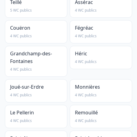
Teillé
Assérac
5 WC publics
4 WC publics
Couëron
Fégréac
4 WC publics
4 WC publics
Grandchamp-des-
Héric
Fontaines
4 WC publics
4 WC publics
Joué-sur-Erdre
Monnières
4 WC publics
4 WC publics
Le Pellerin
Remouillé
4 WC publics
4 WC publics