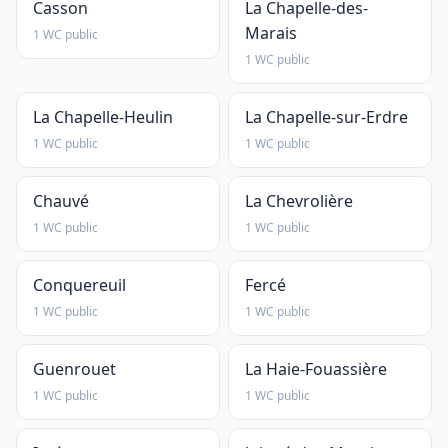
Casson
La Chapelle-des-
Marais
1 WC public
1 WC public
La Chapelle-Heulin
La Chapelle-sur-Erdre
1 WC public
1 WC public
Chauvé
La Chevrolière
1 WC public
1 WC public
Conquereuil
Fercé
1 WC public
1 WC public
Guenrouet
La Haie-Fouassière
1 WC public
1 WC public