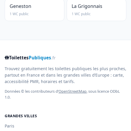
Geneston
La Grigonnais
1 WC public
1 WC public
🚻
Toilettes
Publiques
.fr
Trouvez gratuitement les toilettes publiques les plus proches,
partout en France et dans les grandes villes d’Europe : carte,
accessibilité PMR, horaires et tarifs.
Données © les contributeurs d’
OpenStreetMap
, sous licence ODbL
1.0.
GRANDES VILLES
Paris