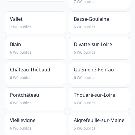
7 WC publics
Vallet
Basse-Goulaine
7 WC publics
6 WC publics
Blain
Divatte-sur-Loire
6 WC publics
6 WC publics
Château-Thébaud
Guémené-Penfao
6 WC publics
6 WC publics
Pontchâteau
Thouaré-sur-Loire
6 WC publics
6 WC publics
Vieillevigne
Aigrefeuille-sur-Maine
6 WC publics
5 WC publics