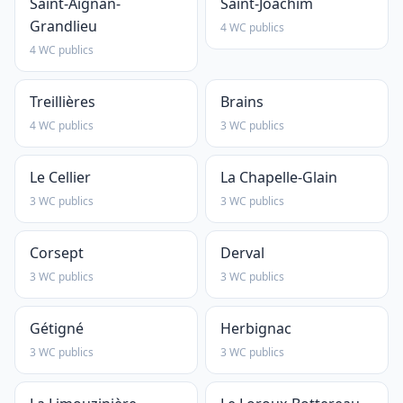
Saint-Aignan-
Saint-Joachim
Grandlieu
4 WC publics
4 WC publics
Treillières
Brains
4 WC publics
3 WC publics
Le Cellier
La Chapelle-Glain
3 WC publics
3 WC publics
Corsept
Derval
3 WC publics
3 WC publics
Gétigné
Herbignac
3 WC publics
3 WC publics