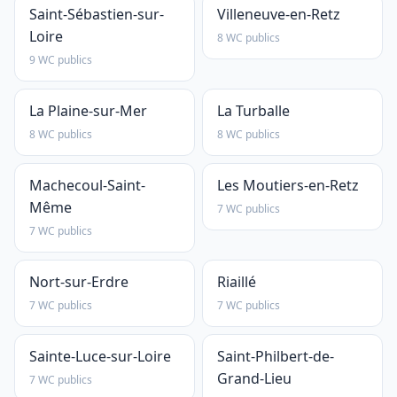
Saint-Sébastien-sur-
Villeneuve-en-Retz
Loire
8 WC publics
9 WC publics
La Plaine-sur-Mer
La Turballe
8 WC publics
8 WC publics
Machecoul-Saint-
Les Moutiers-en-Retz
Même
7 WC publics
7 WC publics
Nort-sur-Erdre
Riaillé
7 WC publics
7 WC publics
Sainte-Luce-sur-Loire
Saint-Philbert-de-
Grand-Lieu
7 WC publics