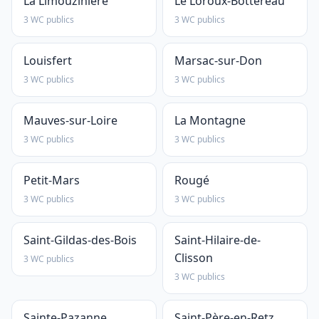
La Limouzinière
Le Loroux-Bottereau
3 WC publics
3 WC publics
Louisfert
Marsac-sur-Don
3 WC publics
3 WC publics
Mauves-sur-Loire
La Montagne
3 WC publics
3 WC publics
Petit-Mars
Rougé
3 WC publics
3 WC publics
Saint-Gildas-des-Bois
Saint-Hilaire-de-
Clisson
3 WC publics
3 WC publics
Sainte-Pazanne
Saint-Père-en-Retz