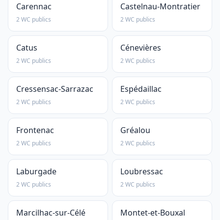
Carennac
Castelnau-Montratier
2 WC publics
2 WC publics
Catus
Cénevières
2 WC publics
2 WC publics
Cressensac-Sarrazac
Espédaillac
2 WC publics
2 WC publics
Frontenac
Gréalou
2 WC publics
2 WC publics
Laburgade
Loubressac
2 WC publics
2 WC publics
Marcilhac-sur-Célé
Montet-et-Bouxal