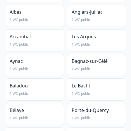
Albas
Anglars-Juillac
1 WC public
1 WC public
Arcambal
Les Arques
1 WC public
1 WC public
Aynac
Bagnac-sur-Célé
1 WC public
1 WC public
Baladou
Le Bastit
1 WC public
1 WC public
Bélaye
Porte-du-Quercy
1 WC public
1 WC public