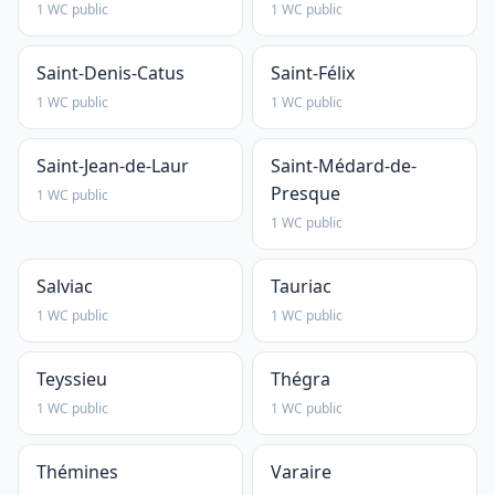
1 WC public
1 WC public
Saint-Denis-Catus
Saint-Félix
1 WC public
1 WC public
Saint-Jean-de-Laur
Saint-Médard-de-
Presque
1 WC public
1 WC public
Salviac
Tauriac
1 WC public
1 WC public
Teyssieu
Thégra
1 WC public
1 WC public
Thémines
Varaire