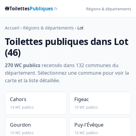
🚻
Toilettes
Publiques
.fr
Régions & départements
Accueil
›
Régions & départements
›
Lot
Toilettes publiques dans Lot
(46)
270 WC publics
recensés dans 132 communes du
département. Sélectionnez une commune pour voir la
carte et la liste détaillée.
Cahors
Figeac
14 WC publics
10 WC publics
Gourdon
Puy-l'Évêque
10 WC publics
10 WC publics