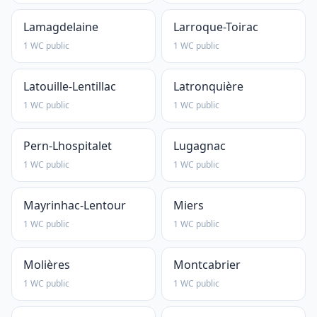
Lamagdelaine
Larroque-Toirac
1 WC public
1 WC public
Latouille-Lentillac
Latronquière
1 WC public
1 WC public
Pern-Lhospitalet
Lugagnac
1 WC public
1 WC public
Mayrinhac-Lentour
Miers
1 WC public
1 WC public
Molières
Montcabrier
1 WC public
1 WC public