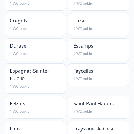
1 WC public
1 WC public
Crégols
Cuzac
1 WC public
1 WC public
Duravel
Escamps
1 WC public
1 WC public
Espagnac-Sainte-
Faycelles
Eulalie
1 WC public
1 WC public
Felzins
Saint-Paul-Flaugnac
1 WC public
1 WC public
Fons
Frayssinet-le-Gélat