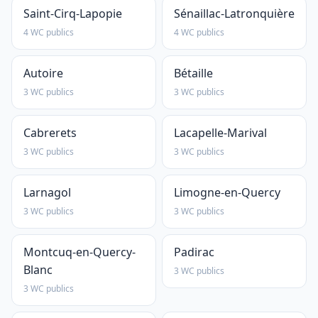
Saint-Cirq-Lapopie
Sénaillac-Latronquière
4 WC publics
4 WC publics
Autoire
Bétaille
3 WC publics
3 WC publics
Cabrerets
Lacapelle-Marival
3 WC publics
3 WC publics
Larnagol
Limogne-en-Quercy
3 WC publics
3 WC publics
Montcuq-en-Quercy-
Padirac
Blanc
3 WC publics
3 WC publics