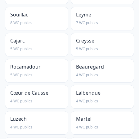
Souillac
Leyme
8 WC publics
7 WC publics
Cajarc
Creysse
5 WC publics
5 WC publics
Rocamadour
Beauregard
5 WC publics
4 WC publics
Cœur de Causse
Lalbenque
4 WC publics
4 WC publics
Luzech
Martel
4 WC publics
4 WC publics