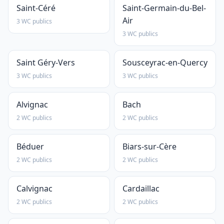
Saint-Céré
Saint-Germain-du-Bel-
Air
3 WC publics
3 WC publics
Saint Géry-Vers
Sousceyrac-en-Quercy
3 WC publics
3 WC publics
Alvignac
Bach
2 WC publics
2 WC publics
Béduer
Biars-sur-Cère
2 WC publics
2 WC publics
Calvignac
Cardaillac
2 WC publics
2 WC publics