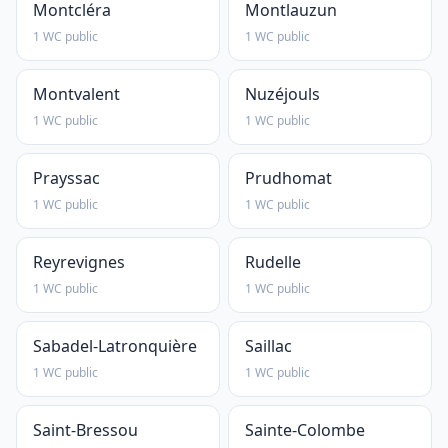
Montcléra
Montlauzun
1 WC public
1 WC public
Montvalent
Nuzéjouls
1 WC public
1 WC public
Prayssac
Prudhomat
1 WC public
1 WC public
Reyrevignes
Rudelle
1 WC public
1 WC public
Sabadel-Latronquière
Saillac
1 WC public
1 WC public
Saint-Bressou
Sainte-Colombe