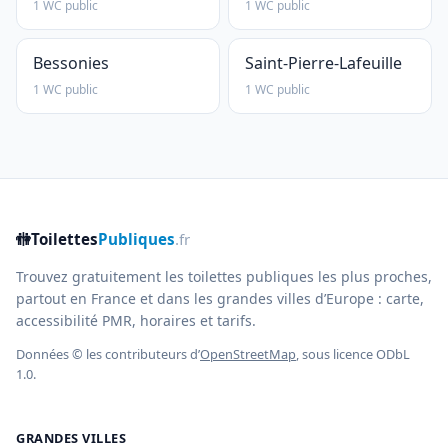
1 WC public
1 WC public
Bessonies
Saint-Pierre-Lafeuille
1 WC public
1 WC public
🚻
Toilettes
Publiques
.fr
Trouvez gratuitement les toilettes publiques les plus proches,
partout en France et dans les grandes villes d’Europe : carte,
accessibilité PMR, horaires et tarifs.
Données © les contributeurs d’
OpenStreetMap
, sous licence ODbL
1.0.
GRANDES VILLES