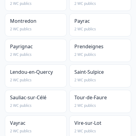
2 WC publics
2 WC publics
Montredon
Payrac
2 WC publics
2 WC publics
Payrignac
Prendeignes
2 WC publics
2 WC publics
Lendou-en-Quercy
Saint-Sulpice
2 WC publics
2 WC publics
Sauliac-sur-Célé
Tour-de-Faure
2 WC publics
2 WC publics
Vayrac
Vire-sur-Lot
2 WC publics
2 WC publics