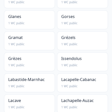
1 WC public
1 WC public
Glanes
Gorses
1 WC public
1 WC public
Gramat
Grézels
1 WC public
1 WC public
Grèzes
Issendolus
1 WC public
1 WC public
Labastide-Marnhac
Lacapelle-Cabanac
1 WC public
1 WC public
Lacave
Lachapelle-Auzac
1 WC public
1 WC public