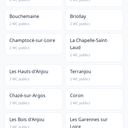
Bouchemaine
Briollay
2 WC publics
2 WC publics
Champtocé-sur-Loire
La Chapelle-Saint-
Laud
2 WC publics
2 WC publics
Les Hauts-d'Anjou
Terranjou
2 WC publics
2 WC publics
Chazé-sur-Argos
Coron
2 WC publics
2 WC publics
Les Bois d'Anjou
Les Garennes sur
Loire
2 WC publics