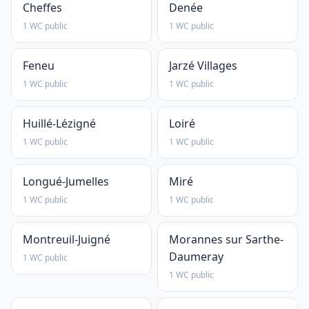
Cheffes
Denée
1 WC public
1 WC public
Feneu
Jarzé Villages
1 WC public
1 WC public
Huillé-Lézigné
Loiré
1 WC public
1 WC public
Longué-Jumelles
Miré
1 WC public
1 WC public
Montreuil-Juigné
Morannes sur Sarthe-
Daumeray
1 WC public
1 WC public