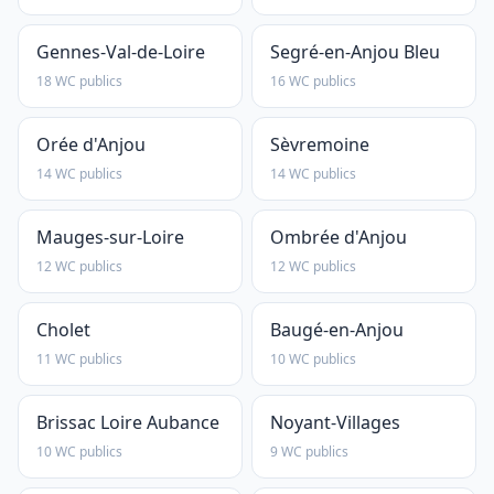
Gennes-Val-de-Loire
Segré-en-Anjou Bleu
18 WC publics
16 WC publics
Orée d'Anjou
Sèvremoine
14 WC publics
14 WC publics
Mauges-sur-Loire
Ombrée d'Anjou
12 WC publics
12 WC publics
Cholet
Baugé-en-Anjou
11 WC publics
10 WC publics
Brissac Loire Aubance
Noyant-Villages
10 WC publics
9 WC publics