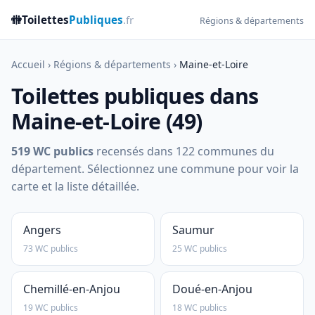
🚻
Toilettes
Publiques
.fr
Régions & départements
Accueil
›
Régions & départements
›
Maine-et-Loire
Toilettes publiques dans
Maine-et-Loire (49)
519 WC publics
recensés dans 122 communes du
département. Sélectionnez une commune pour voir la
carte et la liste détaillée.
Angers
Saumur
73 WC publics
25 WC publics
Chemillé-en-Anjou
Doué-en-Anjou
19 WC publics
18 WC publics