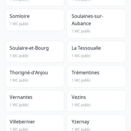
Somloire
Soulaines-sur-
Aubance
1 WC public
1 WC public
Soulaire-et-Bourg
La Tessoualle
1 WC public
1 WC public
Thorigné-d'Anjou
Trémentines
1 WC public
1 WC public
Vernantes
Vezins
1 WC public
1 WC public
Villebernier
Yzernay
1 WC public
1 WC public