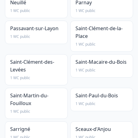
Neuillé
Parnay
1 WC public
1 WC public
Passavant-sur-Layon
Saint-Clément-de-la-
Place
1 WC public
1 WC public
Saint-Clément-des-
Saint-Macaire-du-Bois
Levées
1 WC public
1 WC public
Saint-Martin-du-
Saint-Paul-du-Bois
Fouilloux
1 WC public
1 WC public
Sarrigné
Sceaux-d'Anjou
1 WC public
1 WC public