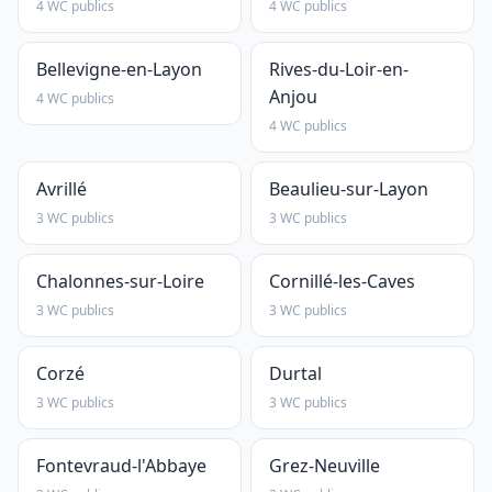
4 WC publics
4 WC publics
Bellevigne-en-Layon
Rives-du-Loir-en-
Anjou
4 WC publics
4 WC publics
Avrillé
Beaulieu-sur-Layon
3 WC publics
3 WC publics
Chalonnes-sur-Loire
Cornillé-les-Caves
3 WC publics
3 WC publics
Corzé
Durtal
3 WC publics
3 WC publics
Fontevraud-l'Abbaye
Grez-Neuville