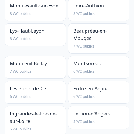
Montrevault-sur-Èvre
Loire-Authion
8 WC publics
8 WC publics
Lys-Haut-Layon
Beaupréau-en-
Mauges
8 WC publics
7 WC publics
Montreuil-Bellay
Montsoreau
7 WC publics
6 WC publics
Les Ponts-de-Cé
Erdre-en-Anjou
6 WC publics
6 WC publics
Ingrandes-le-Fresne-
Le Lion-d'Angers
sur-Loire
5 WC publics
5 WC publics