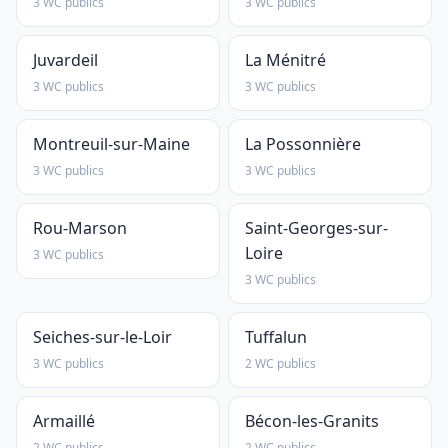
3 WC publics
3 WC publics
Juvardeil
La Ménitré
3 WC publics
3 WC publics
Montreuil-sur-Maine
La Possonnière
3 WC publics
3 WC publics
Rou-Marson
Saint-Georges-sur-
Loire
3 WC publics
3 WC publics
Seiches-sur-le-Loir
Tuffalun
3 WC publics
2 WC publics
Armaillé
Bécon-les-Granits
2 WC publics
2 WC publics