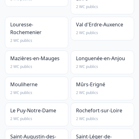
2 WC publics
Louresse-
Val d'Erdre-Auxence
Rochemenier
2 WC publics
2 WC publics
Mazières-en-Mauges
Longuenée-en-Anjou
2 WC publics
2 WC publics
Mouliherne
Mûrs-Erigné
2 WC publics
2 WC publics
Le Puy-Notre-Dame
Rochefort-sur-Loire
2 WC publics
2 WC publics
Saint-Augustin-des-
Saint-Léger-de-