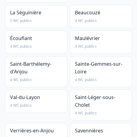
La Séguinière
Beaucouzé
5 WC publics
4 WC publics
Écouflant
Maulévrier
4 WC publics
4 WC publics
Saint-Barthélemy-
Sainte-Gemmes-sur-
d'Anjou
Loire
4 WC publics
4 WC publics
Val-du-Layon
Saint-Léger-sous-
Cholet
4 WC publics
4 WC publics
Verrières-en-Anjou
Savennières