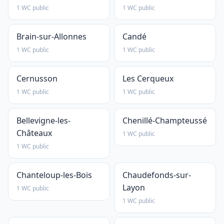
1 WC public
1 WC public
Brain-sur-Allonnes
Candé
1 WC public
1 WC public
Cernusson
Les Cerqueux
1 WC public
1 WC public
Bellevigne-les-
Chenillé-Champteussé
Châteaux
1 WC public
1 WC public
Chanteloup-les-Bois
Chaudefonds-sur-
Layon
1 WC public
1 WC public