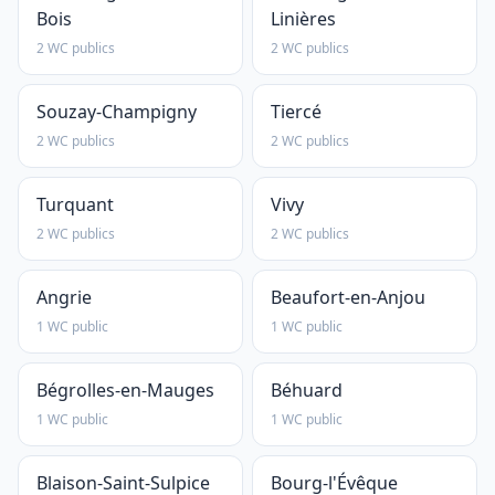
Bois
Linières
2 WC publics
2 WC publics
Souzay-Champigny
Tiercé
2 WC publics
2 WC publics
Turquant
Vivy
2 WC publics
2 WC publics
Angrie
Beaufort-en-Anjou
1 WC public
1 WC public
Bégrolles-en-Mauges
Béhuard
1 WC public
1 WC public
Blaison-Saint-Sulpice
Bourg-l'Évêque