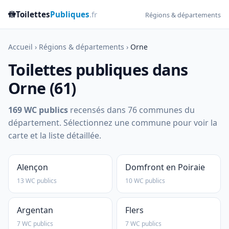
🚻
Toilettes
Publiques
.fr
Régions & départements
Accueil
›
Régions & départements
›
Orne
Toilettes publiques dans
Orne (61)
169 WC publics
recensés dans 76 communes du
département. Sélectionnez une commune pour voir la
carte et la liste détaillée.
Alençon
Domfront en Poiraie
13 WC publics
10 WC publics
Argentan
Flers
7 WC publics
7 WC publics