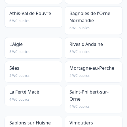
Athis-Val de Rouvre
Bagnoles de l'Orne
Normandie
6 WC publics
6 WC publics
L'Aigle
Rives d'Andaine
5 WC publics
5 WC publics
Sées
Mortagne-au-Perche
5 WC publics
4 WC publics
La Ferté Macé
Saint-Philbert-sur-
Orne
4 WC publics
4 WC publics
Sablons sur Huisne
Vimoutiers