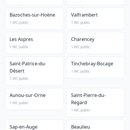
Bazoches-sur-Hoëne
Valframbert
1 WC public
1 WC public
Les Aspres
Charencey
1 WC public
1 WC public
Saint-Patrice-du-
Tinchebray-Bocage
Désert
1 WC public
1 WC public
Aunou-sur-Orne
Saint-Pierre-du-
Regard
1 WC public
1 WC public
Sap-en-Auge
Beaulieu