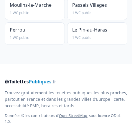
Moulins-la-Marche
Passais Villages
1 WC public
1 WC public
Perrou
Le Pin-au-Haras
1 WC public
1 WC public
🚻
Toilettes
Publiques
.fr
Trouvez gratuitement les toilettes publiques les plus proches,
partout en France et dans les grandes villes d’Europe : carte,
accessibilité PMR, horaires et tarifs.
Données © les contributeurs d’
OpenStreetMap
, sous licence ODbL
1.0.