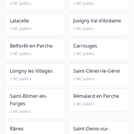
4 WC publics
3 WC publics
Lalacelle
Juvigny Val d'Andaine
3 WC publics
3 WC publics
Belforêt-en-Perche
Carrouges
3 WC publics
3 WC publics
Longny les Villages
Saint-Céneri-le-Gérei
2 WC publics
2 WC publics
Saint-Bômer-les-
Rémalard en Perche
Forges
2 WC publics
2 WC publics
Rânes
Saint-Denis-sur-