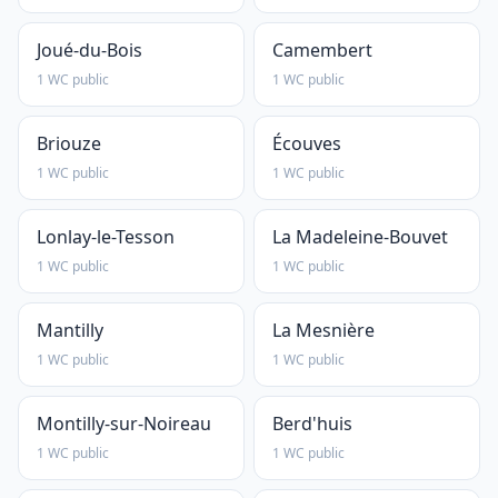
Joué-du-Bois
Camembert
1 WC public
1 WC public
Briouze
Écouves
1 WC public
1 WC public
Lonlay-le-Tesson
La Madeleine-Bouvet
1 WC public
1 WC public
Mantilly
La Mesnière
1 WC public
1 WC public
Montilly-sur-Noireau
Berd'huis
1 WC public
1 WC public