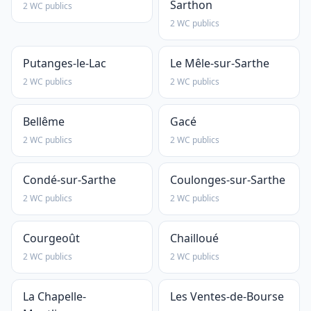
Sarthon
2 WC publics
2 WC publics
Putanges-le-Lac
Le Mêle-sur-Sarthe
2 WC publics
2 WC publics
Bellême
Gacé
2 WC publics
2 WC publics
Condé-sur-Sarthe
Coulonges-sur-Sarthe
2 WC publics
2 WC publics
Courgeoût
Chailloué
2 WC publics
2 WC publics
La Chapelle-
Les Ventes-de-Bourse