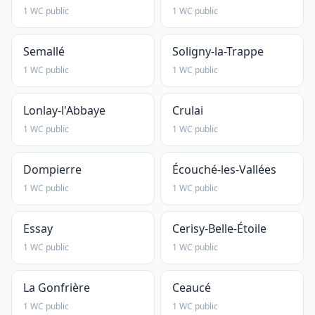
1 WC public
1 WC public
Semallé
Soligny-la-Trappe
1 WC public
1 WC public
Lonlay-l'Abbaye
Crulai
1 WC public
1 WC public
Dompierre
Écouché-les-Vallées
1 WC public
1 WC public
Essay
Cerisy-Belle-Étoile
1 WC public
1 WC public
La Gonfrière
Ceaucé
1 WC public
1 WC public