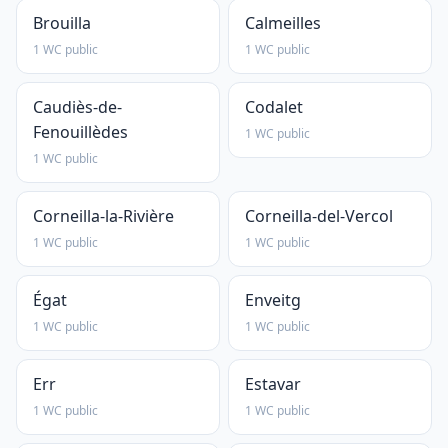
Brouilla
Calmeilles
1 WC public
1 WC public
Caudiès-de-
Codalet
Fenouillèdes
1 WC public
1 WC public
Corneilla-la-Rivière
Corneilla-del-Vercol
1 WC public
1 WC public
Égat
Enveitg
1 WC public
1 WC public
Err
Estavar
1 WC public
1 WC public