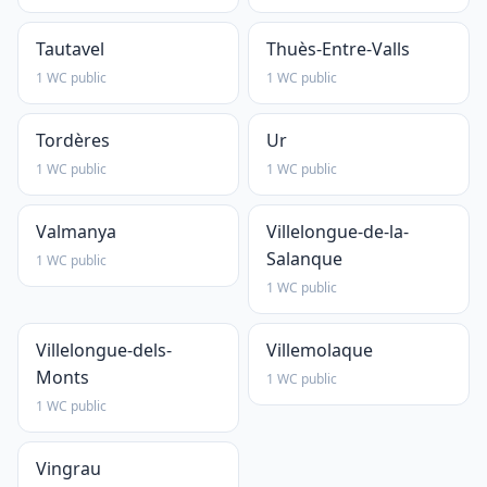
Tautavel
Thuès-Entre-Valls
1 WC public
1 WC public
Tordères
Ur
1 WC public
1 WC public
Valmanya
Villelongue-de-la-
Salanque
1 WC public
1 WC public
Villelongue-dels-
Villemolaque
Monts
1 WC public
1 WC public
Vingrau