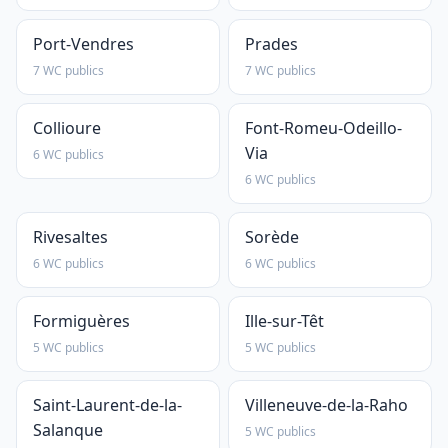
Port-Vendres
Prades
7 WC publics
7 WC publics
Collioure
Font-Romeu-Odeillo-
Via
6 WC publics
6 WC publics
Rivesaltes
Sorède
6 WC publics
6 WC publics
Formiguères
Ille-sur-Têt
5 WC publics
5 WC publics
Saint-Laurent-de-la-
Villeneuve-de-la-Raho
Salanque
5 WC publics