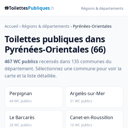
🚻
Toilettes
Publiques
.fr
Régions & départements
Accueil
›
Régions & départements
›
Pyrénées-Orientales
Toilettes publiques dans
Pyrénées-Orientales (66)
467 WC publics
recensés dans 135 communes du
département. Sélectionnez une commune pour voir la
carte et la liste détaillée.
Perpignan
Argelès-sur-Mer
44 WC publics
31 WC publics
Le Barcarès
Canet-en-Roussillon
28 WC publics
16 WC publics