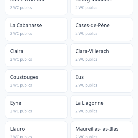
2 WC publics
2 WC publics
La Cabanasse
Cases-de-Pène
2 WC publics
2 WC publics
Claira
Clara-Villerach
2 WC publics
2 WC publics
Coustouges
Eus
2 WC publics
2 WC publics
Eyne
La Llagonne
2 WC publics
2 WC publics
Llauro
Maureillas-las-Illas
2 WC publics
2 WC publics