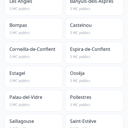
Les Angles
Banyuls-dels-Aspres
3 WC publics
3 WC publics
Bompas
Castelnou
3 WC publics
3 WC publics
Corneilla-de-Conflent
Espira-de-Conflent
3 WC publics
3 WC publics
Estagel
Osséja
3 WC publics
3 WC publics
Palau-del-Vidre
Pollestres
3 WC publics
3 WC publics
Saillagouse
Saint-Estève