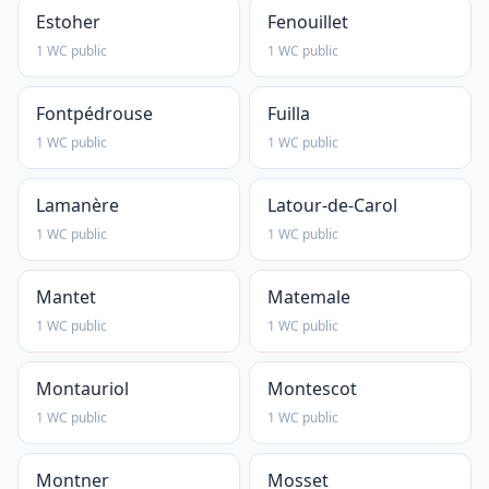
Estoher
Fenouillet
1 WC public
1 WC public
Fontpédrouse
Fuilla
1 WC public
1 WC public
Lamanère
Latour-de-Carol
1 WC public
1 WC public
Mantet
Matemale
1 WC public
1 WC public
Montauriol
Montescot
1 WC public
1 WC public
Montner
Mosset