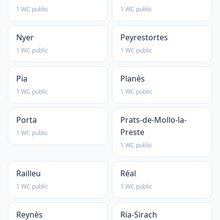
1 WC public
1 WC public
Nyer
Peyrestortes
1 WC public
1 WC public
Pia
Planès
1 WC public
1 WC public
Porta
Prats-de-Mollo-la-
Preste
1 WC public
1 WC public
Railleu
Réal
1 WC public
1 WC public
Reynès
Ria-Sirach