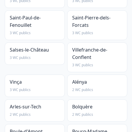
3 WC publics
3 WC publics
Saint-Paul-de-
Saint-Pierre-dels-
Fenouillet
Forcats
3 WC publics
3 WC publics
Salses-le-Château
Villefranche-de-
Conflent
3 WC publics
3 WC publics
Vinça
Alénya
3 WC publics
2 WC publics
Arles-sur-Tech
Bolquère
2 WC publics
2 WC publics
Boule-d'Amont
Bourg-Madame