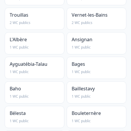
Trouillas
Vernet-les-Bains
2 WC publics
2 WC publics
L'Albère
Ansignan
1 WC public
1 WC public
Ayguatébia-Talau
Bages
1 WC public
1 WC public
Baho
Baillestavy
1 WC public
1 WC public
Bélesta
Bouleternère
1 WC public
1 WC public