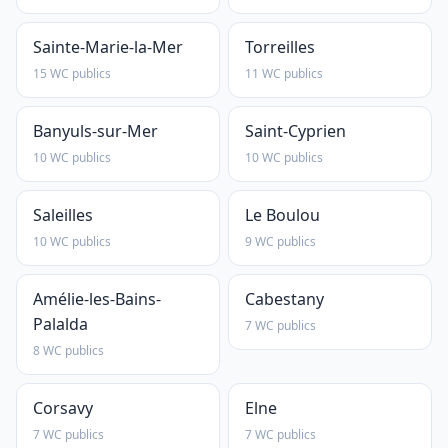
Sainte-Marie-la-Mer
Torreilles
15 WC publics
11 WC publics
Banyuls-sur-Mer
Saint-Cyprien
10 WC publics
10 WC publics
Saleilles
Le Boulou
10 WC publics
9 WC publics
Amélie-les-Bains-
Cabestany
Palalda
7 WC publics
8 WC publics
Corsavy
Elne
7 WC publics
7 WC publics