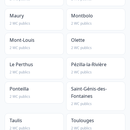
Maury
Montbolo
2 WC publics
2 WC publics
Mont-Louis
Olette
2 WC publics
2 WC publics
Le Perthus
Pézilla-la-Rivière
2 WC publics
2 WC publics
Ponteilla
Saint-Génis-des-
Fontaines
2 WC publics
2 WC publics
Taulis
Toulouges
2 WC publics
2 WC publics