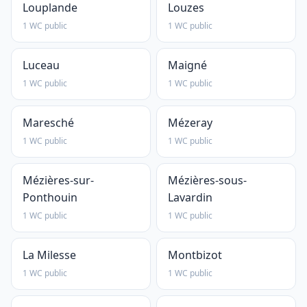
Louplande
Louzes
1 WC public
1 WC public
Luceau
Maigné
1 WC public
1 WC public
Maresché
Mézeray
1 WC public
1 WC public
Mézières-sur-
Mézières-sous-
Ponthouin
Lavardin
1 WC public
1 WC public
La Milesse
Montbizot
1 WC public
1 WC public