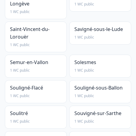
Longève
1 WC public
1 WC public
Saint-Vincent-du-
Savigné-sous-le-Lude
Lorouër
1 WC public
1 WC public
Semur-en-Vallon
Solesmes
1 WC public
1 WC public
Souligné-Flacé
Souligné-sous-Ballon
1 WC public
1 WC public
Soulitré
Souvigné-sur-Sarthe
1 WC public
1 WC public