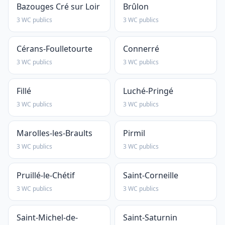
Bazouges Cré sur Loir
Brûlon
3 WC publics
3 WC publics
Cérans-Foulletourte
Connerré
3 WC publics
3 WC publics
Fillé
Luché-Pringé
3 WC publics
3 WC publics
Marolles-les-Braults
Pirmil
3 WC publics
3 WC publics
Pruillé-le-Chétif
Saint-Corneille
3 WC publics
3 WC publics
Saint-Michel-de-
Saint-Saturnin