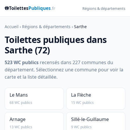
🚻
Toilettes
Publiques
.fr
Régions & départements
Accueil
›
Régions & départements
›
Sarthe
Toilettes publiques dans
Sarthe (72)
523 WC publics
recensés dans 227 communes du
département. Sélectionnez une commune pour voir la
carte et la liste détaillée.
Le Mans
La Flèche
68 WC publics
15 WC publics
Arnage
Sillé-le-Guillaume
13 WC publics
9 WC publics