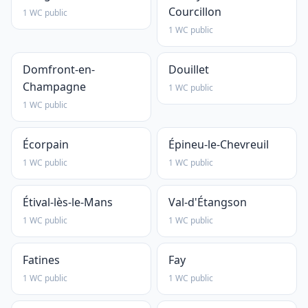
Courcillon
1 WC public
1 WC public
Domfront-en-
Douillet
Champagne
1 WC public
1 WC public
Écorpain
Épineu-le-Chevreuil
1 WC public
1 WC public
Étival-lès-le-Mans
Val-d'Étangson
1 WC public
1 WC public
Fatines
Fay
1 WC public
1 WC public