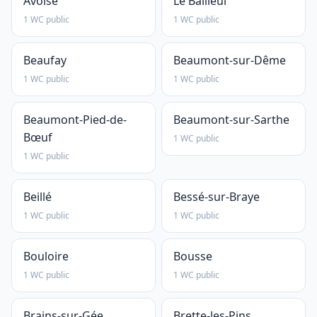
Avoise
Le Bailleul
1 WC public
1 WC public
Beaufay
Beaumont-sur-Dême
1 WC public
1 WC public
Beaumont-Pied-de-
Beaumont-sur-Sarthe
Bœuf
1 WC public
1 WC public
Beillé
Bessé-sur-Braye
1 WC public
1 WC public
Bouloire
Bousse
1 WC public
1 WC public
Brains-sur-Gée
Brette-les-Pins