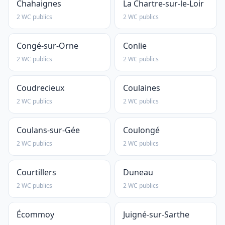
Chahaignes
La Chartre-sur-le-Loir
2 WC publics
2 WC publics
Congé-sur-Orne
Conlie
2 WC publics
2 WC publics
Coudrecieux
Coulaines
2 WC publics
2 WC publics
Coulans-sur-Gée
Coulongé
2 WC publics
2 WC publics
Courtillers
Duneau
2 WC publics
2 WC publics
Écommoy
Juigné-sur-Sarthe