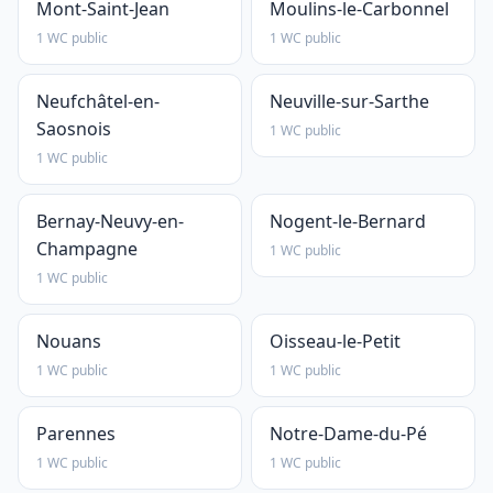
Mont-Saint-Jean
Moulins-le-Carbonnel
1 WC public
1 WC public
Neufchâtel-en-
Neuville-sur-Sarthe
Saosnois
1 WC public
1 WC public
Bernay-Neuvy-en-
Nogent-le-Bernard
Champagne
1 WC public
1 WC public
Nouans
Oisseau-le-Petit
1 WC public
1 WC public
Parennes
Notre-Dame-du-Pé
1 WC public
1 WC public