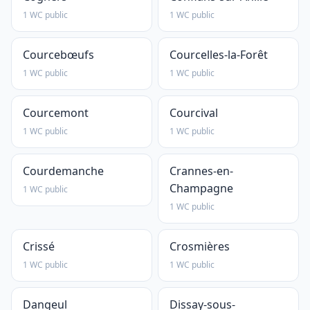
1 WC public
1 WC public
Courcebœufs
Courcelles-la-Forêt
1 WC public
1 WC public
Courcemont
Courcival
1 WC public
1 WC public
Courdemanche
Crannes-en-
Champagne
1 WC public
1 WC public
Crissé
Crosmières
1 WC public
1 WC public
Dangeul
Dissay-sous-