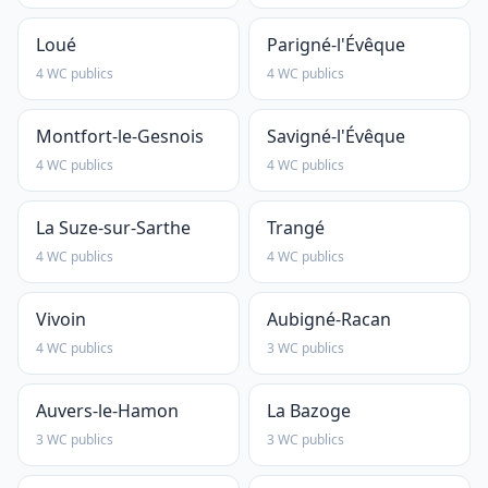
Loué
Parigné-l'Évêque
4 WC publics
4 WC publics
Montfort-le-Gesnois
Savigné-l'Évêque
4 WC publics
4 WC publics
La Suze-sur-Sarthe
Trangé
4 WC publics
4 WC publics
Vivoin
Aubigné-Racan
4 WC publics
3 WC publics
Auvers-le-Hamon
La Bazoge
3 WC publics
3 WC publics