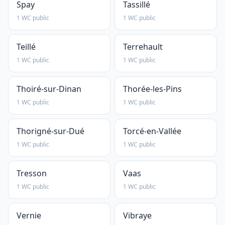
Spay
Tassillé
1 WC public
1 WC public
Teillé
Terrehault
1 WC public
1 WC public
Thoiré-sur-Dinan
Thorée-les-Pins
1 WC public
1 WC public
Thorigné-sur-Dué
Torcé-en-Vallée
1 WC public
1 WC public
Tresson
Vaas
1 WC public
1 WC public
Vernie
Vibraye