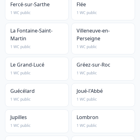
Fercé-sur-Sarthe
Flée
1 WC public
1 WC public
La Fontaine-Saint-
Villeneuve-en-
Martin
Perseigne
1 WC public
1 WC public
Le Grand-Lucé
Gréez-sur-Roc
1 WC public
1 WC public
Guécélard
Joué-l'Abbé
1 WC public
1 WC public
Jupilles
Lombron
1 WC public
1 WC public