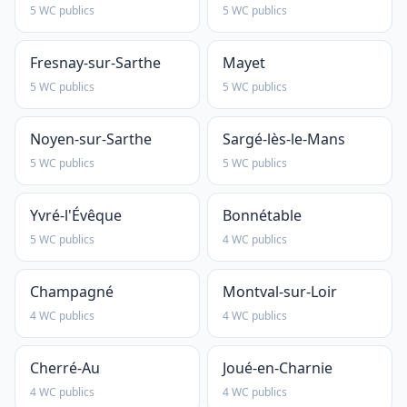
5 WC publics
5 WC publics
Fresnay-sur-Sarthe
Mayet
5 WC publics
5 WC publics
Noyen-sur-Sarthe
Sargé-lès-le-Mans
5 WC publics
5 WC publics
Yvré-l'Évêque
Bonnétable
5 WC publics
4 WC publics
Champagné
Montval-sur-Loir
4 WC publics
4 WC publics
Cherré-Au
Joué-en-Charnie
4 WC publics
4 WC publics