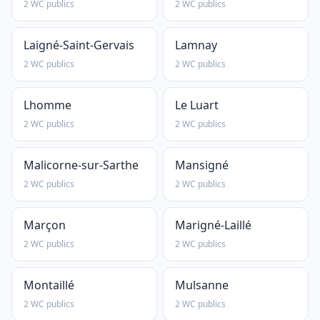
2 WC publics
2 WC publics
Laigné-Saint-Gervais
Lamnay
2 WC publics
2 WC publics
Lhomme
Le Luart
2 WC publics
2 WC publics
Malicorne-sur-Sarthe
Mansigné
2 WC publics
2 WC publics
Marçon
Marigné-Laillé
2 WC publics
2 WC publics
Montaillé
Mulsanne
2 WC publics
2 WC publics