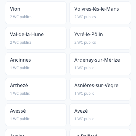
Vion
Voivres-lès-le-Mans
2 WC publics
2 WC publics
Val-de-la-Hune
Yvré-le-Pôlin
2 WC publics
2 WC publics
Ancinnes
Ardenay-sur-Mérize
1 WC public
1 WC public
Arthezé
Asnières-sur-Vègre
1 WC public
1 WC public
Avessé
Avezé
1 WC public
1 WC public