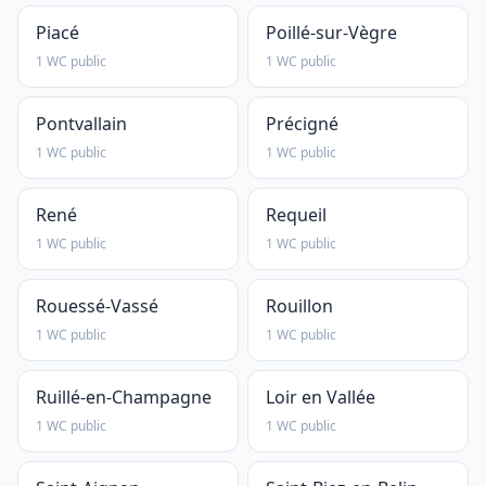
Piacé
Poillé-sur-Vègre
1 WC public
1 WC public
Pontvallain
Précigné
1 WC public
1 WC public
René
Requeil
1 WC public
1 WC public
Rouessé-Vassé
Rouillon
1 WC public
1 WC public
Ruillé-en-Champagne
Loir en Vallée
1 WC public
1 WC public