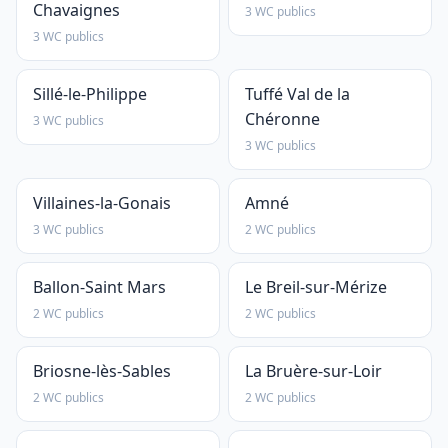
Chavaignes
3 WC publics
3 WC publics
Sillé-le-Philippe
Tuffé Val de la
Chéronne
3 WC publics
3 WC publics
Villaines-la-Gonais
Amné
3 WC publics
2 WC publics
Ballon-Saint Mars
Le Breil-sur-Mérize
2 WC publics
2 WC publics
Briosne-lès-Sables
La Bruère-sur-Loir
2 WC publics
2 WC publics