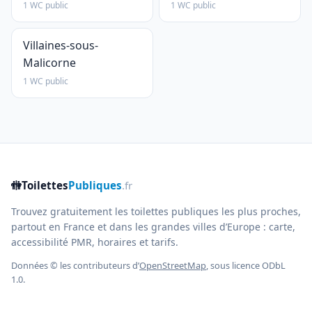
1 WC public
1 WC public
Villaines-sous-
Malicorne
1 WC public
🚻
Toilettes
Publiques
.fr
Trouvez gratuitement les toilettes publiques les plus proches,
partout en France et dans les grandes villes d’Europe : carte,
accessibilité PMR, horaires et tarifs.
Données © les contributeurs d’
OpenStreetMap
, sous licence ODbL
1.0.