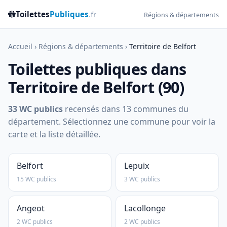
🚻
Toilettes
Publiques
.fr
Régions & départements
Accueil
›
Régions & départements
›
Territoire de Belfort
Toilettes publiques dans
Territoire de Belfort (90)
33 WC publics
recensés dans 13 communes du
département. Sélectionnez une commune pour voir la
carte et la liste détaillée.
Belfort
Lepuix
15 WC publics
3 WC publics
Angeot
Lacollonge
2 WC publics
2 WC publics