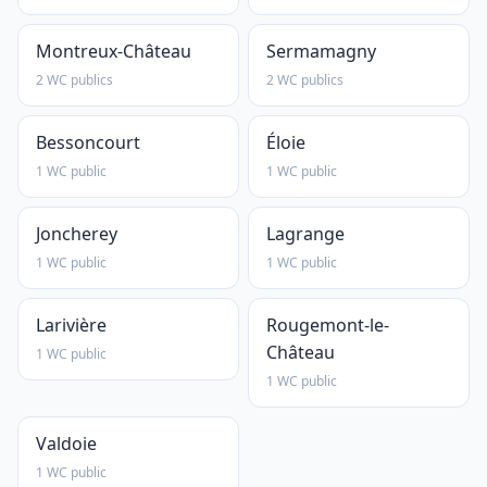
Montreux-Château
Sermamagny
2 WC publics
2 WC publics
Bessoncourt
Éloie
1 WC public
1 WC public
Joncherey
Lagrange
1 WC public
1 WC public
Larivière
Rougemont-le-
Château
1 WC public
1 WC public
Valdoie
1 WC public