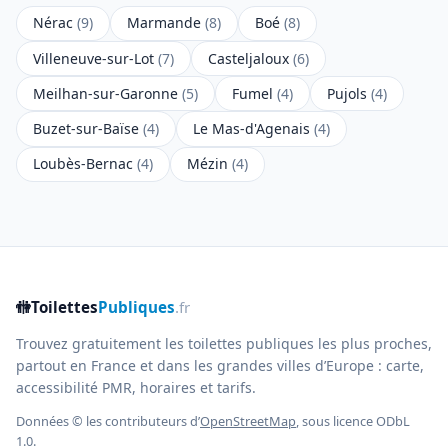
Nérac
(9)
Marmande
(8)
Boé
(8)
Villeneuve-sur-Lot
(7)
Casteljaloux
(6)
Meilhan-sur-Garonne
(5)
Fumel
(4)
Pujols
(4)
Buzet-sur-Baïse
(4)
Le Mas-d'Agenais
(4)
Loubès-Bernac
(4)
Mézin
(4)
🚻
Toilettes
Publiques
.fr
Trouvez gratuitement les toilettes publiques les plus proches,
partout en France et dans les grandes villes d’Europe : carte,
accessibilité PMR, horaires et tarifs.
Données © les contributeurs d’
OpenStreetMap
, sous licence ODbL
1.0.