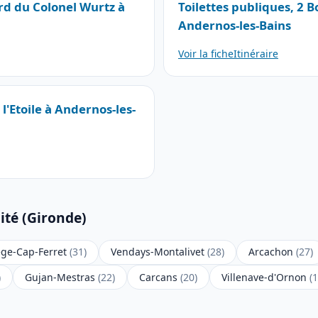
ard du Colonel Wurtz à
Toilettes publiques, 2 
Andernos-les-Bains
Voir la fiche
Itinéraire
 l'Etoile à Andernos-les-
ité (Gironde)
ège-Cap-Ferret
(31)
Vendays-Montalivet
(28)
Arcachon
(27)
)
Gujan-Mestras
(22)
Carcans
(20)
Villenave-d'Ornon
(1