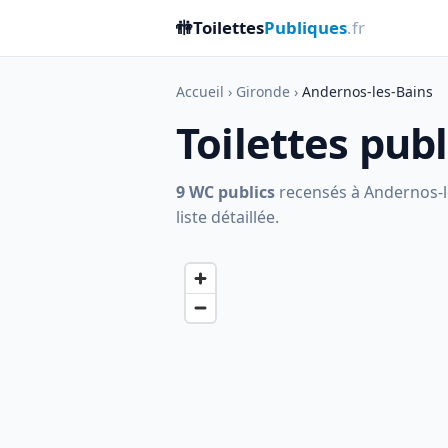
🚻
Toilettes
Publiques
.fr
Accueil
›
Gironde
›
Andernos-les-Bains
Toilettes pub
9 WC publics
recensés à Andernos-le
liste détaillée.