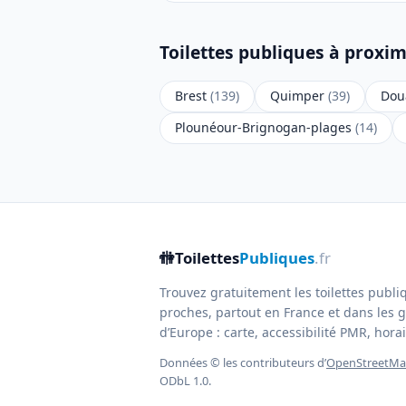
Toilettes publiques à proximi
Brest
(139)
Quimper
(39)
Dou
Plounéour-Brignogan-plages
(14)
🚻
Toilettes
Publiques
.fr
Trouvez gratuitement les toilettes publi
proches, partout en France et dans les g
d’Europe : carte, accessibilité PMR, horair
Données © les contributeurs d’
OpenStreetM
ODbL 1.0.