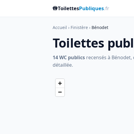
🚻
Toilettes
Publiques
.fr
Accueil
›
Finistère
›
Bénodet
Toilettes pub
14 WC publics
recensés à Bénodet, d
détaillée.