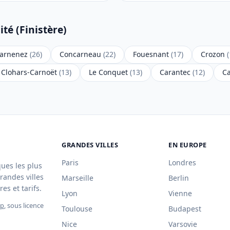
té (Finistère)
arnenez
(26)
Concarneau
(22)
Fouesnant
(17)
Crozon
(
Clohars-Carnoët
(13)
Le Conquet
(13)
Carantec
(12)
C
GRANDES VILLES
EN EUROPE
Paris
Londres
ques les plus
randes villes
Marseille
Berlin
es et tarifs.
Lyon
Vienne
ap
, sous licence
Toulouse
Budapest
Nice
Varsovie