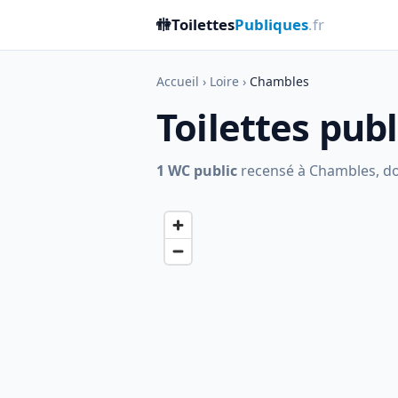
🚻
Toilettes
Publiques
.fr
Accueil
›
Loire
›
Chambles
Toilettes pub
1 WC public
recensé à Chambles, dont