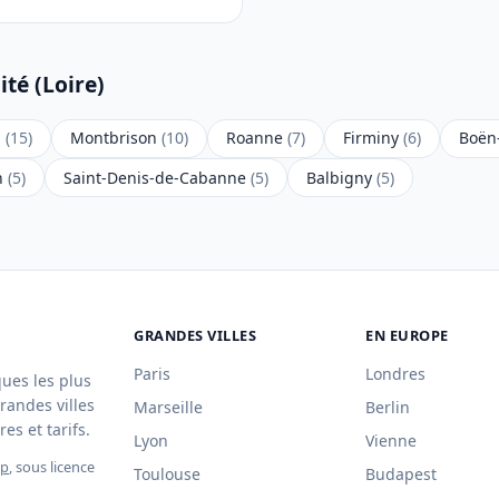
ité (Loire)
d
(15)
Montbrison
(10)
Roanne
(7)
Firminy
(6)
Boën
n
(5)
Saint-Denis-de-Cabanne
(5)
Balbigny
(5)
GRANDES VILLES
EN EUROPE
Paris
Londres
ques les plus
randes villes
Marseille
Berlin
es et tarifs.
Lyon
Vienne
ap
, sous licence
Toulouse
Budapest