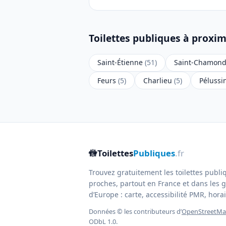
Toilettes publiques à proxim
Saint-Étienne
(51)
Saint-Chamon
Feurs
(5)
Charlieu
(5)
Pélussi
🚻
Toilettes
Publiques
.fr
Trouvez gratuitement les toilettes publi
proches, partout en France et dans les g
d’Europe : carte, accessibilité PMR, horair
Données © les contributeurs d’
OpenStreetM
ODbL 1.0.