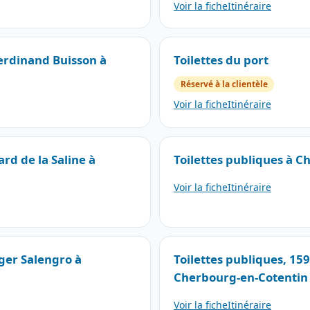
Voir la fiche
Itinéraire
Ferdinand Buisson à
Toilettes du port
Réservé à la clientèle
Voir la fiche
Itinéraire
ard de la Saline à
Toilettes publiques à 
Voir la fiche
Itinéraire
oger Salengro à
Toilettes publiques, 15
Cherbourg-en-Cotentin
Voir la fiche
Itinéraire