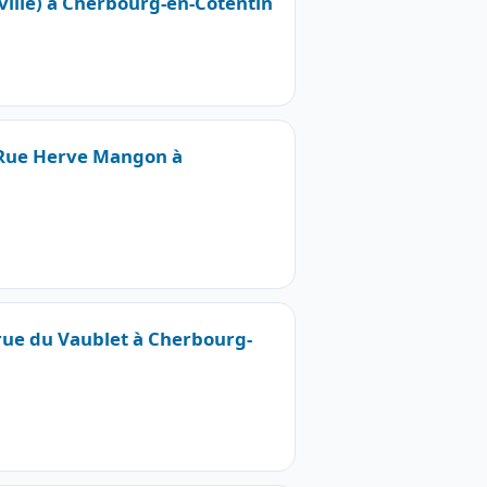
ville) à Cherbourg-en-Cotentin
1 Rue Herve Mangon à
 rue du Vaublet à Cherbourg-