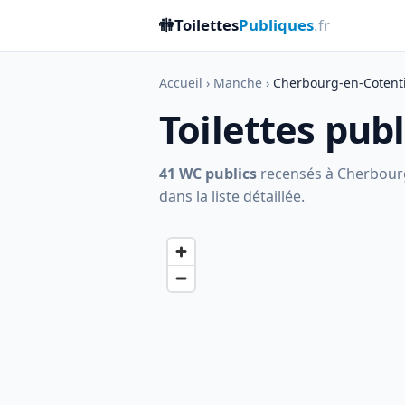
🚻
Toilettes
Publiques
.fr
Accueil
›
Manche
›
Cherbourg-en-Cotent
Toilettes pub
41 WC publics
recensés à Cherbourg-
dans la liste détaillée.