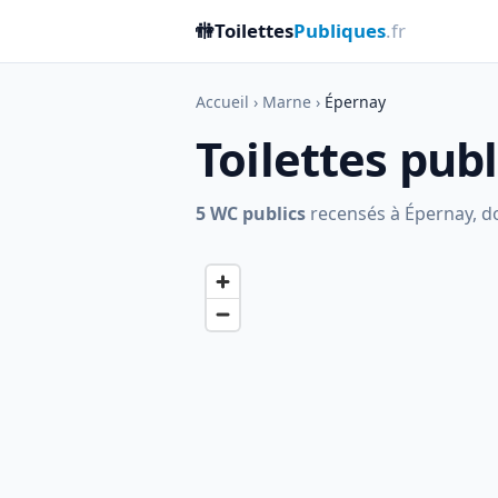
🚻
Toilettes
Publiques
.fr
Accueil
›
Marne
›
Épernay
Toilettes pub
5 WC publics
recensés à Épernay, don