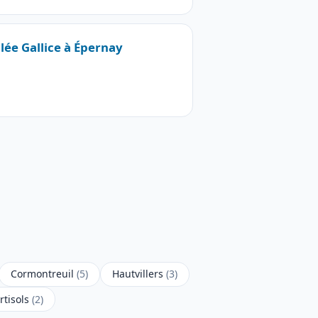
llée Gallice à Épernay
Cormontreuil
(5)
Hautvillers
(3)
rtisols
(2)