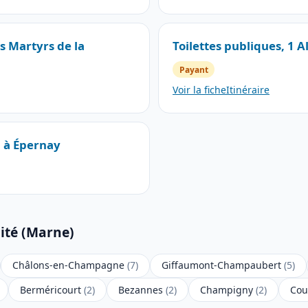
es Martyrs de la
Toilettes publiques, 1 A
Payant
Voir la fiche
Itinéraire
n à Épernay
mité (Marne)
Châlons-en-Champagne
(7)
Giffaumont-Champaubert
(5)
Berméricourt
(2)
Bezannes
(2)
Champigny
(2)
Cou