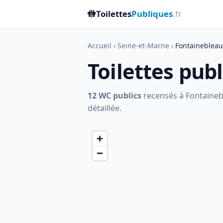
🚻
Toilettes
Publiques
.fr
Accueil
›
Seine-et-Marne
›
Fontainebleau
Toilettes pub
12 WC publics
recensés à Fontaineble
détaillée.