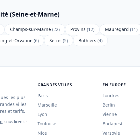
ité (Seine-et-Marne)
Champs-sur-Marne
(22)
Provins
(12)
Mauregard
(11)
oing-et-Orvanne
(6)
Serris
(5)
Buthiers
(4)
GRANDES VILLES
EN EUROPE
Paris
Londres
ques les plus
randes villes
Marseille
Berlin
es et tarifs.
Lyon
Vienne
ap
, sous licence
Toulouse
Budapest
Nice
Varsovie