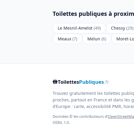
Toilettes publiques à proxim
Le Mesnil-Amelot
(49)
Chessy
(29)
Meaux
(7)
Melun
(6)
Moret-L
🚻
Toilettes
Publiques
.fr
Trouvez gratuitement les toilettes publi
proches, partout en France et dans les g
d’Europe : carte, accessibilité PMR, horair
Données © les contributeurs d’
OpenStreetM
ODbL 1.0.