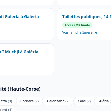
di Galeria à Galéria
Toilettes publiques, 14
Accès PMR limité
Voir la fiche
Itinéraire
a I Muchji à Galéria
ité (Haute-Corse)
zetta
(9)
Corbara
(7)
Calenzana
(7)
Calvi
(7)
Aléria
orent
(4)