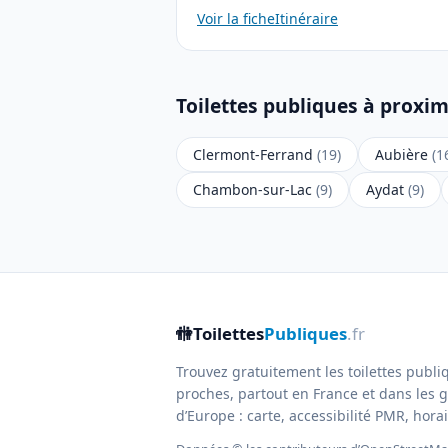
Voir la fiche
Itinéraire
Toilettes publiques à proxi
Clermont-Ferrand
(19)
Aubière
(1
Chambon-sur-Lac
(9)
Aydat
(9)
🚻
Toilettes
Publiques
.fr
Trouvez gratuitement les toilettes publi
proches, partout en France et dans les g
d’Europe : carte, accessibilité PMR, horair