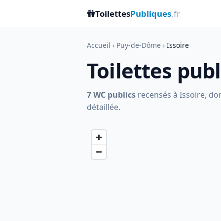
🚻
Toilettes
Publiques
.fr
Accueil
›
Puy-de-Dôme
›
Issoire
Toilettes publ
7 WC publics
recensés à Issoire, don
détaillée.