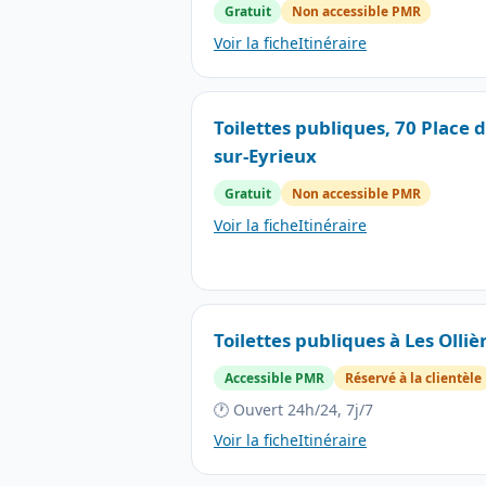
Gratuit
Non accessible PMR
Voir la fiche
Itinéraire
Toilettes publiques, 70 Place de
sur-Eyrieux
Gratuit
Non accessible PMR
Voir la fiche
Itinéraire
Toilettes publiques à Les Olliè
Accessible PMR
Réservé à la clientèle
🕐 Ouvert 24h/24, 7j/7
Voir la fiche
Itinéraire