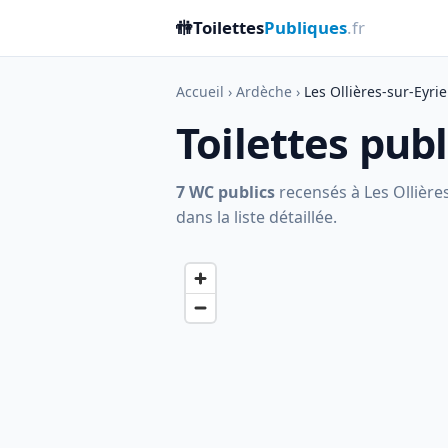
🚻
Toilettes
Publiques
.fr
Accueil
›
Ardèche
›
Les Ollières-sur-Eyri
Toilettes pub
7 WC publics
recensés à Les Ollières
dans la liste détaillée.