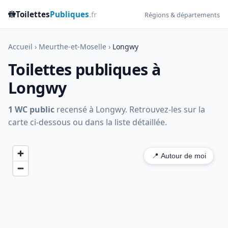
🚻
Toilettes
Publiques
.fr
Régions & départements
Accueil
›
Meurthe-et-Moselle
›
Longwy
Toilettes publiques à
Longwy
1 WC public
recensé à Longwy. Retrouvez-les sur la
carte ci-dessous ou dans la liste détaillée.
📍 Autour de moi