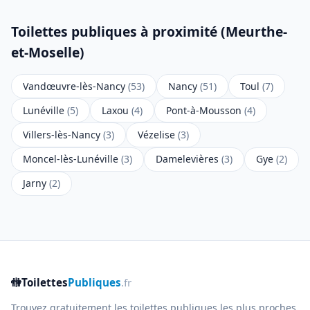
Toilettes publiques à proximité (Meurthe-
et-Moselle)
Vandœuvre-lès-Nancy
(53)
Nancy
(51)
Toul
(7)
Lunéville
(5)
Laxou
(4)
Pont-à-Mousson
(4)
Villers-lès-Nancy
(3)
Vézelise
(3)
Moncel-lès-Lunéville
(3)
Damelevières
(3)
Gye
(2)
Jarny
(2)
🚻
Toilettes
Publiques
.fr
Trouvez gratuitement les toilettes publiques les plus proches,