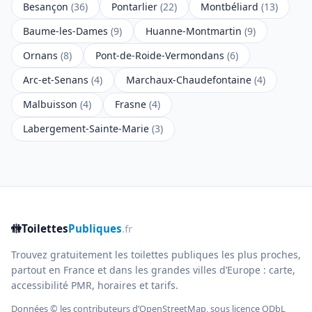
Besançon
(36)
Pontarlier
(22)
Montbéliard
(13)
Baume-les-Dames
(9)
Huanne-Montmartin
(9)
Ornans
(8)
Pont-de-Roide-Vermondans
(6)
Arc-et-Senans
(4)
Marchaux-Chaudefontaine
(4)
Malbuisson
(4)
Frasne
(4)
Labergement-Sainte-Marie
(3)
🚻
Toilettes
Publiques
.fr
Trouvez gratuitement les toilettes publiques les plus proches,
partout en France et dans les grandes villes d’Europe : carte,
accessibilité PMR, horaires et tarifs.
Données © les contributeurs d’
OpenStreetMap
, sous licence ODbL