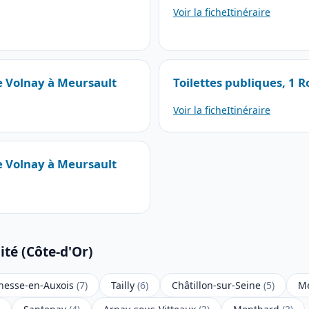
Voir la fiche
Itinéraire
de Volnay à Meursault
Toilettes publiques, 1 
Voir la fiche
Itinéraire
de Volnay à Meursault
ité (Côte-d'Or)
nesse-en-Auxois
(7)
Tailly
(6)
Châtillon-sur-Seine
(5)
Me