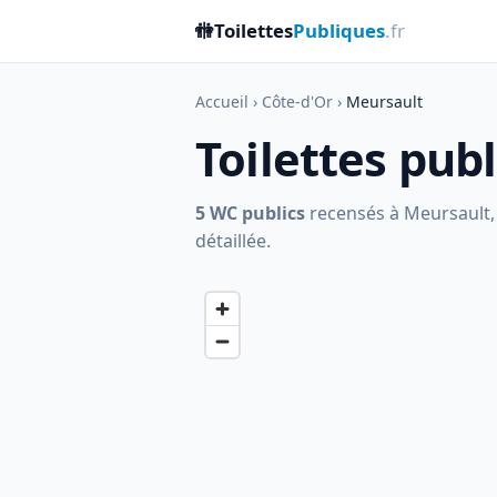
🚻
Toilettes
Publiques
.fr
Accueil
›
Côte-d'Or
›
Meursault
Toilettes pub
5 WC publics
recensés à Meursault, d
détaillée.