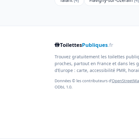
Talant
(4)
Flavigny-sur-Ozerain
(4)
🚻
Toilettes
Publiques
.fr
Trouvez gratuitement les toilettes publi
proches, partout en France et dans les g
d’Europe : carte, accessibilité PMR, horair
Données © les contributeurs d’
OpenStreetM
ODbL 1.0.