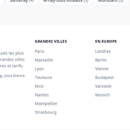
Santenay
(4)
Arnay-sous-Vitteaux
(3)
Montbard
(3)
GRANDES VILLES
EN EUROPE
Paris
Londres
ques les plus
randes villes
Marseille
Berlin
es et tarifs.
Lyon
Vienne
ap
, sous licence
Toulouse
Budapest
Nice
Varsovie
Nantes
Munich
Montpellier
Strasbourg