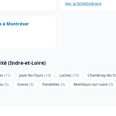
Voir la fiche
Itinéraire
es à Montrésor
té (Indre-et-Loire)
on
(11)
Joué-lès-Tours
(10)
Loches
(10)
Chambray-lès-T
ieu
(5)
Esvres
(5)
Fondettes
(5)
Montlouis-sur-Loire
(5)