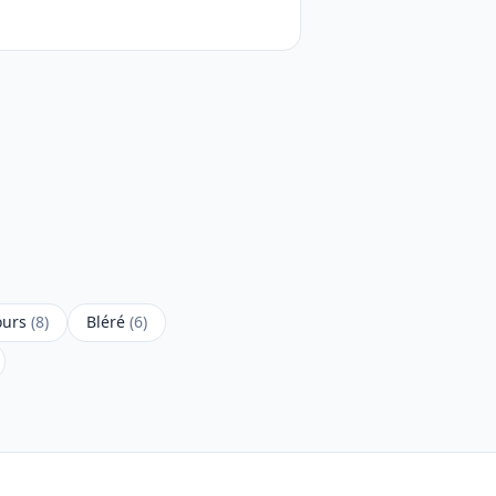
ours
(8)
Bléré
(6)