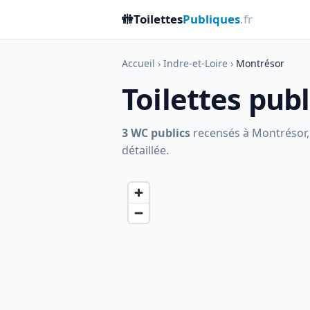
🚻
Toilettes
Publiques
.fr
Accueil
›
Indre-et-Loire
›
Montrésor
Toilettes pub
3 WC publics
recensés à Montrésor, d
détaillée.