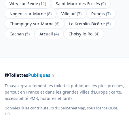
Vitry-sur-Seine
(11)
Saint-Maur-des-Fossés
(9)
Nogent-sur-Marne
(8)
Villejuif
(7)
Rungis
(7)
Champigny-sur-Marne
(6)
Le Kremlin-Bicêtre
(5)
Cachan
(5)
Arcueil
(4)
Choisy-le-Roi
(4)
🚻
Toilettes
Publiques
.fr
Trouvez gratuitement les toilettes publiques les plus proches,
partout en France et dans les grandes villes d’Europe : carte,
accessibilité PMR, horaires et tarifs.
Données © les contributeurs d’
OpenStreetMap
, sous licence ODbL
1.0.