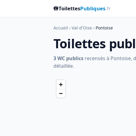
🚻
Toilettes
Publiques
.fr
Accueil
›
Val-d'Oise
›
Pontoise
Toilettes pub
3 WC publics
recensés à Pontoise, do
détaillée.