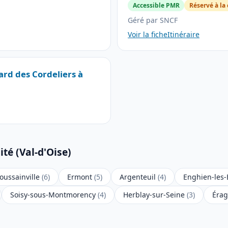
Accessible PMR
Réservé à la 
Géré par SNCF
Voir la fiche
Itinéraire
ard des Cordeliers à
té (Val-d'Oise)
oussainville
(6)
Ermont
(5)
Argenteuil
(4)
Enghien-les
Soisy-sous-Montmorency
(4)
Herblay-sur-Seine
(3)
Érag