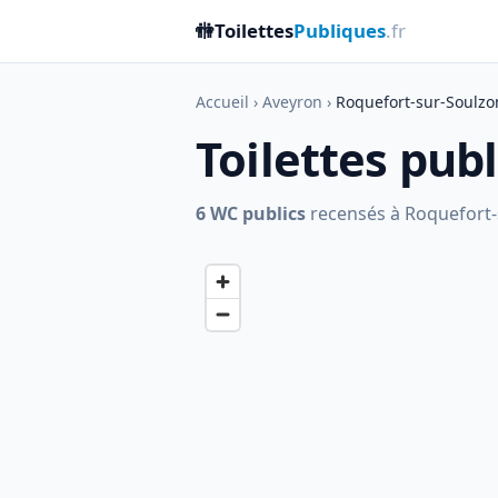
🚻
Toilettes
Publiques
.fr
Accueil
›
Aveyron
›
Roquefort-sur-Soulzo
Toilettes pub
6 WC publics
recensés à Roquefort-su