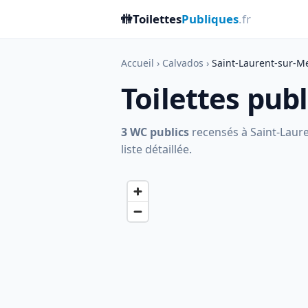
🚻
Toilettes
Publiques
.fr
Accueil
›
Calvados
›
Saint-Laurent-sur-M
Toilettes pub
3 WC publics
recensés à Saint-Lauren
liste détaillée.