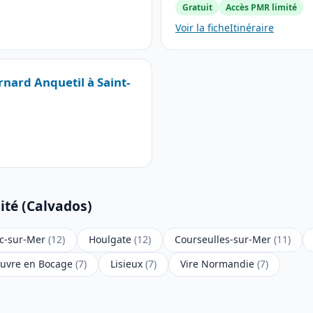
Gratuit
Accès PMR limité
Voir la fiche
Itinéraire
rnard Anquetil à Saint-
ité (Calvados)
c-sur-Mer
(12)
Houlgate
(12)
Courseulles-sur-Mer
(11)
euvre en Bocage
(7)
Lisieux
(7)
Vire Normandie
(7)