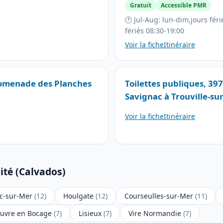
Gratuit
Accessible PMR
🕐 Jul-Aug: lun-dim,jours fér
fériés 08:30-19:00
Voir la fiche
Itinéraire
Promenade des Planches
Toilettes publiques, 3
Savignac à Trouville-su
Voir la fiche
Itinéraire
ité (Calvados)
c-sur-Mer
(12)
Houlgate
(12)
Courseulles-sur-Mer
(11)
euvre en Bocage
(7)
Lisieux
(7)
Vire Normandie
(7)