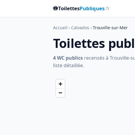
🚻
Toilettes
Publiques
.fr
Accueil
›
Calvados
›
Trouville-sur-Mer
Toilettes pub
4 WC publics
recensés à Trouville-su
liste détaillée.