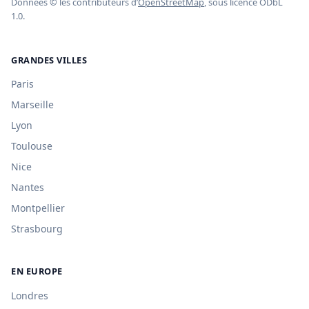
Données © les contributeurs d’
OpenStreetMap
, sous licence ODbL
1.0.
GRANDES VILLES
Paris
Marseille
Lyon
Toulouse
Nice
Nantes
Montpellier
Strasbourg
EN EUROPE
Londres