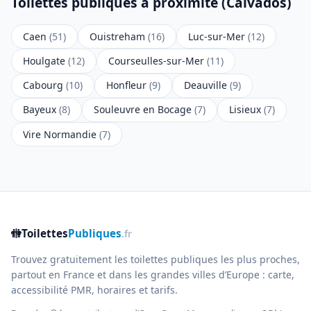
Toilettes publiques à proximité (Calvados)
Caen
(51)
Ouistreham
(16)
Luc-sur-Mer
(12)
Houlgate
(12)
Courseulles-sur-Mer
(11)
Cabourg
(10)
Honfleur
(9)
Deauville
(9)
Bayeux
(8)
Souleuvre en Bocage
(7)
Lisieux
(7)
Vire Normandie
(7)
🚻
Toilettes
Publiques
.fr
Trouvez gratuitement les toilettes publiques les plus proches,
partout en France et dans les grandes villes d’Europe : carte,
accessibilité PMR, horaires et tarifs.