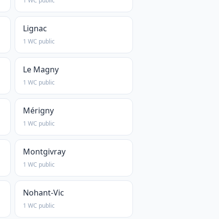
1 WC public
Lignac
1 WC public
Le Magny
1 WC public
Mérigny
1 WC public
Montgivray
1 WC public
Nohant-Vic
1 WC public