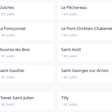
Oulches
Le Pêchereau
1 WC public
1 WC public
Le Poinçonnet
Le Pont-Chrétien-Chabene
1 WC public
1 WC public
Rouvres-les-Bois
Saint-Août
1 WC public
1 WC public
Saint-Gaultier
Saint-Georges-sur-Arnon
1 WC public
1 WC public
Thevet-Saint-Julien
Tilly
1 WC public
1 WC public