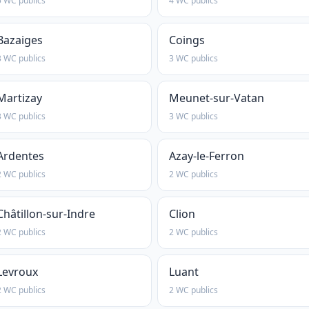
5 WC publics
4 WC publics
Bazaiges
Coings
3 WC publics
3 WC publics
Martizay
Meunet-sur-Vatan
3 WC publics
3 WC publics
Ardentes
Azay-le-Ferron
2 WC publics
2 WC publics
Châtillon-sur-Indre
Clion
2 WC publics
2 WC publics
Levroux
Luant
2 WC publics
2 WC publics