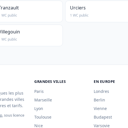
Tranzault
Urciers
1 WC public
1 WC public
Villegouin
1 WC public
GRANDES VILLES
EN EUROPE
Paris
Londres
ques les plus
randes villes
Marseille
Berlin
es et tarifs.
Lyon
Vienne
ap
, sous licence
Toulouse
Budapest
Nice
Varsovie