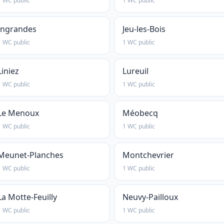
1 WC public
1 WC public
Ingrandes
Jeu-les-Bois
1 WC public
1 WC public
Liniez
Lureuil
1 WC public
1 WC public
Le Menoux
Méobecq
1 WC public
1 WC public
Meunet-Planches
Montchevrier
1 WC public
1 WC public
La Motte-Feuilly
Neuvy-Pailloux
1 WC public
1 WC public