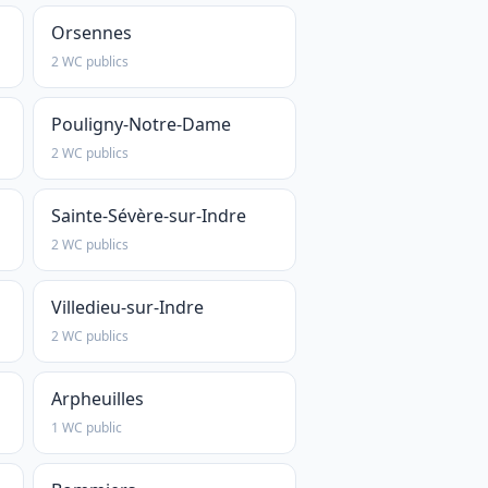
Orsennes
2 WC publics
Pouligny-Notre-Dame
2 WC publics
Sainte-Sévère-sur-Indre
2 WC publics
Villedieu-sur-Indre
2 WC publics
Arpheuilles
1 WC public