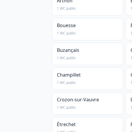
Arthon
1 WC public
Bouesse
1 WC public
Buzançais
1 WC public
Champillet
1 WC public
Crozon-sur-Vauvre
1 WC public
Étrechet