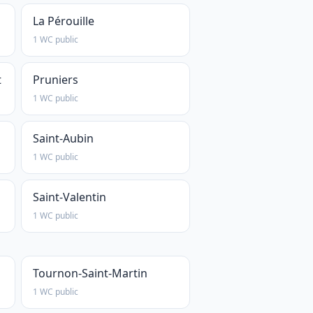
La Pérouille
1 WC public
t
Pruniers
1 WC public
Saint-Aubin
1 WC public
Saint-Valentin
1 WC public
Tournon-Saint-Martin
1 WC public