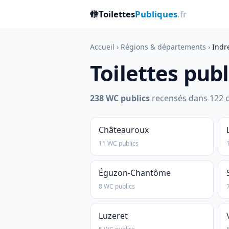
🚻
Toilettes
Publiques
.fr
Accueil
›
Régions & départements
›
Indr
Toilettes pub
238 WC publics
recensés dans 122 c
Châteauroux
11 WC publics
Éguzon-Chantôme
8 WC publics
Luzeret