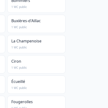
Bommiers
1 WC public
Buxières-d'Aillac
1 WC public
La Champenoise
1 WC public
Ciron
1 WC public
Écueillé
1 WC public
Fougerolles