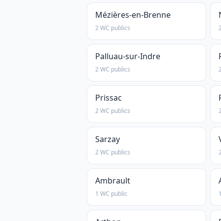
Mézières-en-Brenne
2 WC publics
Palluau-sur-Indre
2 WC publics
Prissac
2 WC publics
Sarzay
2 WC publics
Ambrault
1 WC public