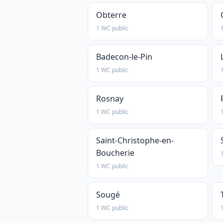
Obterre
1 WC public
Badecon-le-Pin
1 WC public
Rosnay
1 WC public
Saint-Christophe-en-
Boucherie
1 WC public
Sougé
1 WC public