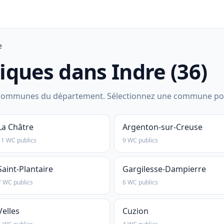
e
liques dans Indre (36)
ommunes du département. Sélectionnez une commune pour voi
La Châtre
Argenton-sur-Creuse
11 WC publics
9 WC publics
Saint-Plantaire
Gargilesse-Dampierre
7 WC publics
6 WC publics
Velles
Cuzion