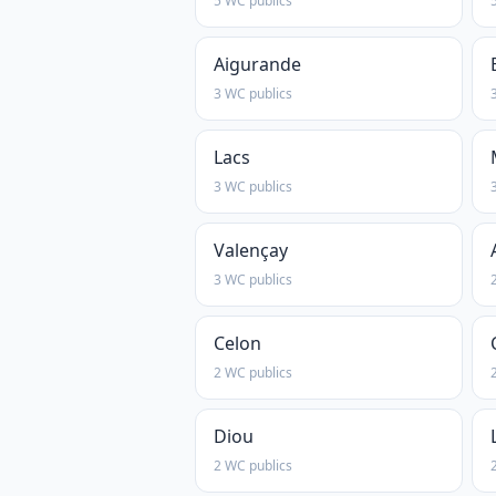
5 WC publics
Aigurande
3 WC publics
Lacs
3 WC publics
Valençay
3 WC publics
Celon
2 WC publics
Diou
2 WC publics