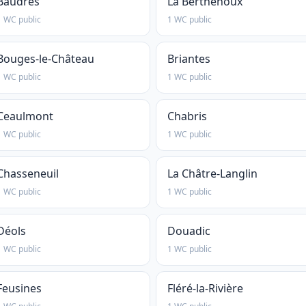
Baudres
La Berthenoux
1 WC public
1 WC public
Bouges-le-Château
Briantes
1 WC public
1 WC public
Ceaulmont
Chabris
1 WC public
1 WC public
Chasseneuil
La Châtre-Langlin
1 WC public
1 WC public
Déols
Douadic
1 WC public
1 WC public
Feusines
Fléré-la-Rivière