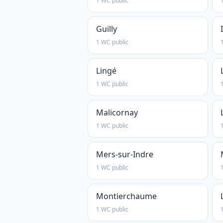
1 WC public
Guilly
1 WC public
Lingé
1 WC public
Malicornay
1 WC public
Mers-sur-Indre
1 WC public
Montierchaume
1 WC public