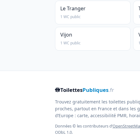
Le Tranger
1 WC public
Vijon
1 WC public
🚻
Toilettes
Publiques
.fr
Trouvez gratuitement les toilettes publi
proches, partout en France et dans les g
d’Europe : carte, accessibilité PMR, horair
Données © les contributeurs d’
OpenStreetM
ODbL 1.0.