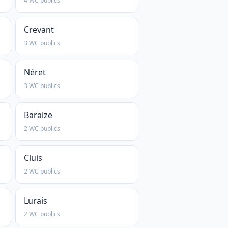
4 WC publics
Crevant
3 WC publics
Néret
3 WC publics
Baraize
2 WC publics
Cluis
2 WC publics
Lurais
2 WC publics