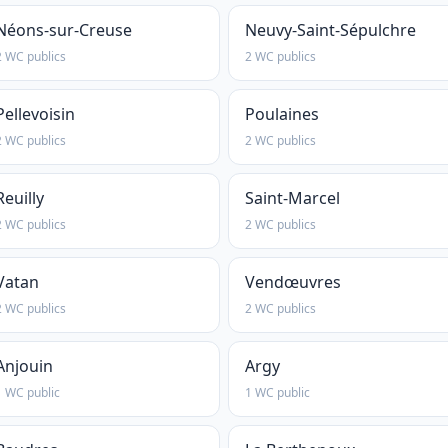
Néons-sur-Creuse
Neuvy-Saint-Sépulchre
2 WC publics
2 WC publics
Pellevoisin
Poulaines
2 WC publics
2 WC publics
Reuilly
Saint-Marcel
2 WC publics
2 WC publics
Vatan
Vendœuvres
2 WC publics
2 WC publics
Anjouin
Argy
1 WC public
1 WC public