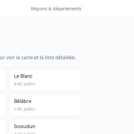
Régions & départements
r la carte et la liste détaillée.
Le Blanc
8 WC publics
Bélâbre
5 WC publics
Issoudun