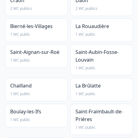
Craon
Daon
2 WC publics
2 WC publics
Bierné-les-Villages
La Rouaudière
1 WC public
1 WC public
Saint-Aignan-sur-Roë
Saint-Aubin-Fosse-
Louvain
1 WC public
1 WC public
Chailland
La Brûlatte
1 WC public
1 WC public
Boulay-les-Ifs
Saint-Fraimbault-de-
Prières
1 WC public
1 WC public