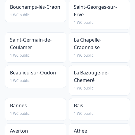
Bouchamps-lès-Craon
Saint-Georges-sur-
Erve
1 WC public
1 WC public
Saint-Germain-de-
La Chapelle-
Coulamer
Craonnaise
1 WC public
1 WC public
Beaulieu-sur-Oudon
La Bazouge-de-
Chemeré
1 WC public
1 WC public
Bannes
Bais
1 WC public
1 WC public
Averton
Athée