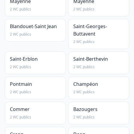
Mayenne
Mayenne
2 WC publics
2 WC publics
Blandouet-Saint Jean
Saint-Georges-
Buttavent
2 WC publics
2 WC publics
Saint-Erblon
Saint-Berthevin
2 WC publics
2 WC publics
Pontmain
Champéon
2 WC publics
2 WC publics
Commer
Bazougers
2 WC publics
2 WC publics