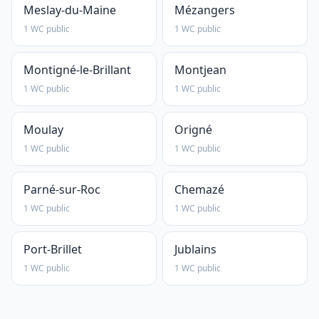
Meslay-du-Maine
Mézangers
1 WC public
1 WC public
Montigné-le-Brillant
Montjean
1 WC public
1 WC public
Moulay
Origné
1 WC public
1 WC public
Parné-sur-Roc
Chemazé
1 WC public
1 WC public
Port-Brillet
Jublains
1 WC public
1 WC public