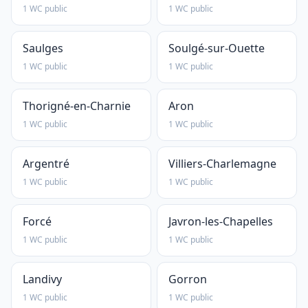
1 WC public
1 WC public
Saulges
Soulgé-sur-Ouette
1 WC public
1 WC public
Thorigné-en-Charnie
Aron
1 WC public
1 WC public
Argentré
Villiers-Charlemagne
1 WC public
1 WC public
Forcé
Javron-les-Chapelles
1 WC public
1 WC public
Landivy
Gorron
1 WC public
1 WC public