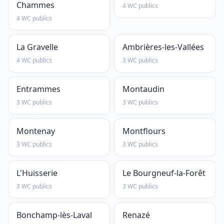
Chammes
4 WC publics
4 WC publics
La Gravelle
Ambrières-les-Vallées
4 WC publics
3 WC publics
Entrammes
Montaudin
3 WC publics
3 WC publics
Montenay
Montflours
3 WC publics
3 WC publics
L'Huisserie
Le Bourgneuf-la-Forêt
3 WC publics
3 WC publics
Bonchamp-lès-Laval
Renazé