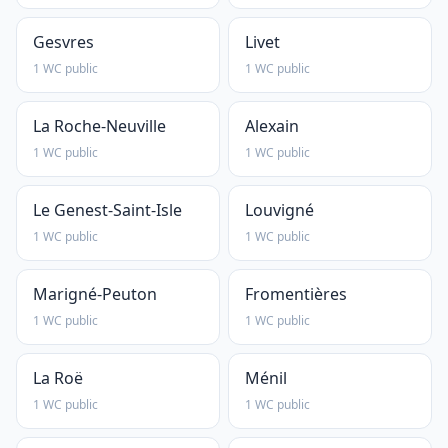
Gesvres
Livet
1 WC public
1 WC public
La Roche-Neuville
Alexain
1 WC public
1 WC public
Le Genest-Saint-Isle
Louvigné
1 WC public
1 WC public
Marigné-Peuton
Fromentières
1 WC public
1 WC public
La Roë
Ménil
1 WC public
1 WC public