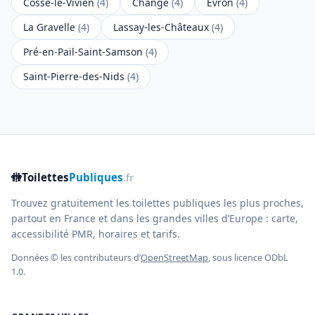
Cossé-le-Vivien
(4)
Changé
(4)
Évron
(4)
La Gravelle
(4)
Lassay-les-Châteaux
(4)
Pré-en-Pail-Saint-Samson
(4)
Saint-Pierre-des-Nids
(4)
🚻
Toilettes
Publiques
.fr
Trouvez gratuitement les toilettes publiques les plus proches,
partout en France et dans les grandes villes d’Europe : carte,
accessibilité PMR, horaires et tarifs.
Données © les contributeurs d’
OpenStreetMap
, sous licence ODbL
1.0.