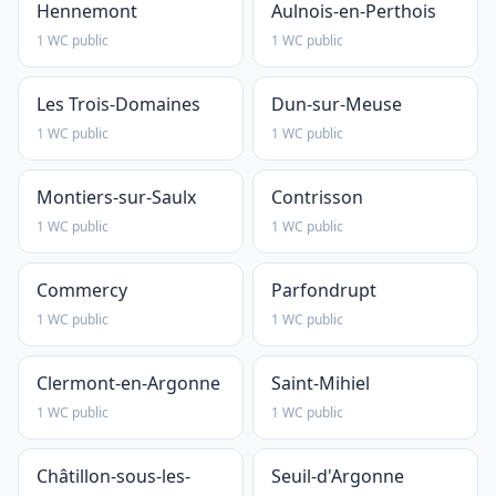
Hennemont
Aulnois-en-Perthois
1 WC public
1 WC public
Les Trois-Domaines
Dun-sur-Meuse
1 WC public
1 WC public
Montiers-sur-Saulx
Contrisson
1 WC public
1 WC public
Commercy
Parfondrupt
1 WC public
1 WC public
Clermont-en-Argonne
Saint-Mihiel
1 WC public
1 WC public
Châtillon-sous-les-
Seuil-d'Argonne