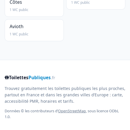
Côtes
1 WC public
1 WC public
Avioth
1 WC public
🚻
Toilettes
Publiques
.fr
Trouvez gratuitement les toilettes publiques les plus proches,
partout en France et dans les grandes villes d’Europe : carte,
accessibilité PMR, horaires et tarifs.
Données © les contributeurs d’
OpenStreetMap
, sous licence ODbL
1.0.