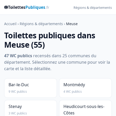
🚻
Toilettes
Publiques
.fr
Régions & départements
Accueil
›
Régions & départements
›
Meuse
Toilettes publiques dans
Meuse (55)
47 WC publics
recensés dans 25 communes du
département. Sélectionnez une commune pour voir la
carte et la liste détaillée.
Bar-le-Duc
Montmédy
9 WC publics
4 WC publics
Stenay
Heudicourt-sous-les-
Côtes
3 WC publics