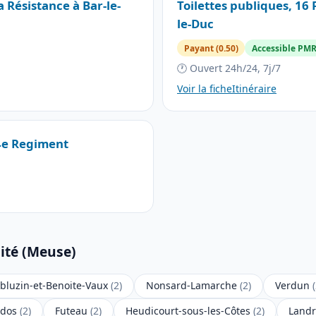
a Résistance à Bar-le-
Toilettes publiques, 16 
le-Duc
Payant (0.50)
Accessible PM
🕐 Ouvert 24h/24, 7j/7
Voir la fiche
Itinéraire
94e Regiment
mité (Meuse)
luzin-et-Benoite-Vaux
(2)
Nonsard-Lamarche
(2)
Verdun
idos
(2)
Futeau
(2)
Heudicourt-sous-les-Côtes
(2)
Landr