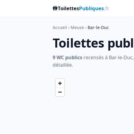
🚻
Toilettes
Publiques
.fr
Accueil
›
Meuse
›
Bar-le-Duc
Toilettes pub
9 WC publics
recensés à Bar-le-Duc, 
détaillée.