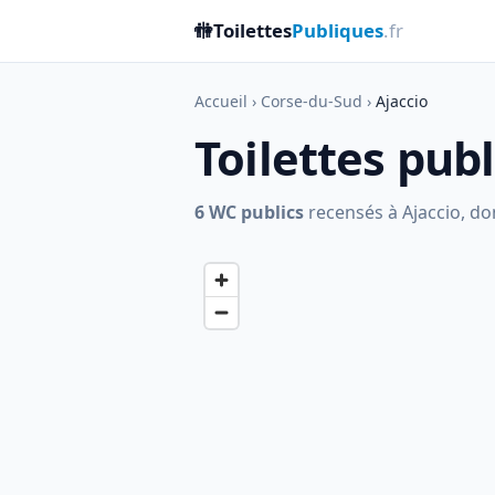
🚻
Toilettes
Publiques
.fr
Accueil
›
Corse-du-Sud
›
Ajaccio
Toilettes pub
6 WC publics
recensés à Ajaccio, don