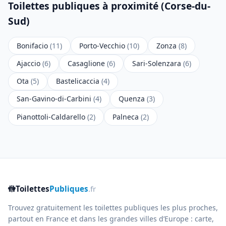
Toilettes publiques à proximité (Corse-du-
Sud)
Bonifacio
(11)
Porto-Vecchio
(10)
Zonza
(8)
Ajaccio
(6)
Casaglione
(6)
Sari-Solenzara
(6)
Ota
(5)
Bastelicaccia
(4)
San-Gavino-di-Carbini
(4)
Quenza
(3)
Pianottoli-Caldarello
(2)
Palneca
(2)
🚻
Toilettes
Publiques
.fr
Trouvez gratuitement les toilettes publiques les plus proches,
partout en France et dans les grandes villes d’Europe : carte,