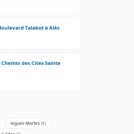
 Boulevard Talabot à Alès
3 Chemin des Cites Sainte
)
Aigues-Mortes
(8)
sur-Cèze
(6)