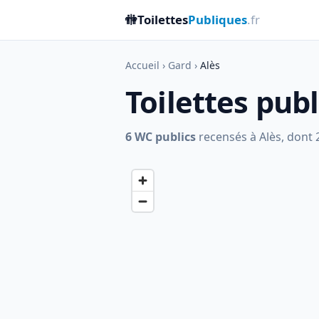
🚻
Toilettes
Publiques
.fr
Accueil
›
Gard
›
Alès
Toilettes pub
6 WC publics
recensés à Alès, dont 2