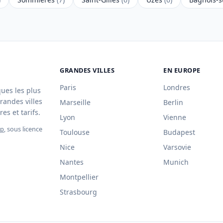
GRANDES VILLES
EN EUROPE
Paris
Londres
ques les plus
randes villes
Marseille
Berlin
es et tarifs.
Lyon
Vienne
ap
, sous licence
Toulouse
Budapest
Nice
Varsovie
Nantes
Munich
Montpellier
Strasbourg