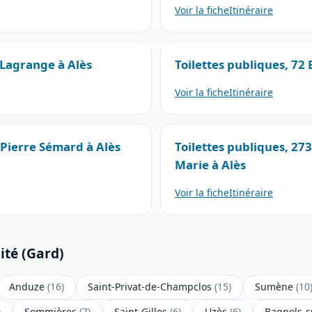
Voir la fiche
Itinéraire
 Lagrange à Alès
Toilettes publiques, 72
Voir la fiche
Itinéraire
 Pierre Sémard à Alès
Toilettes publiques, 27
Marie à Alès
Voir la fiche
Itinéraire
ité (Gard)
Anduze
(16)
Saint-Privat-de-Champclos
(15)
Sumène
(10
)
Sommières
(7)
Saint-Gilles
(6)
Uzès
(6)
Bagnols-