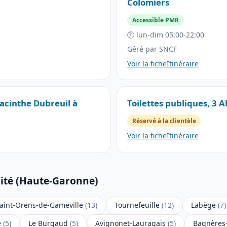
Colomiers
Accessible PMR
🕐 lun-dim 05:00-22:00
Géré par SNCF
Voir la fiche
Itinéraire
yacinthe Dubreuil à
Toilettes publiques, 3 A
Réservé à la clientèle
Voir la fiche
Itinéraire
mité (Haute-Garonne)
aint-Orens-de-Gameville
(13)
Tournefeuille
(12)
Labège
(7)
e
(5)
Le Burgaud
(5)
Avignonet-Lauragais
(5)
Bagnères