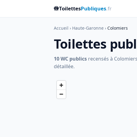
🚻
Toilettes
Publiques
.fr
Accueil
›
Haute-Garonne
›
Colomiers
Toilettes pub
10 WC publics
recensés à Colomiers, 
détaillée.