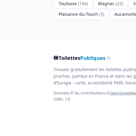
Toulouse
(144)
Blagnac
(25)
S
Plaisance-du-Touch
(5)
Aucamvill
🚻
Toilettes
Publiques
.fr
Trouvez gratuitement les toilettes publi
proches, partout en France et dans les g
d’Europe : carte, accessibilité PMR, horair
Données © les contributeurs d’
OpenStreetM
ODbL 1.0.