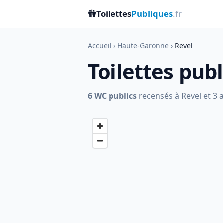
🚻
Toilettes
Publiques
.fr
Accueil
›
Haute-Garonne
›
Revel
Toilettes pub
6 WC publics
recensés à Revel et 3 a