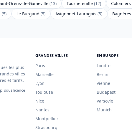
aint-Orens-de-Gameville
(13)
Tournefeuille
(12)
Colomiers
e
(5)
Le Burgaud
(5)
Avignonet-Lauragais
(5)
Bagnères
GRANDES VILLES
EN EUROPE
Paris
Londres
ques les plus
randes villes
Marseille
Berlin
es et tarifs.
Lyon
Vienne
ap
, sous licence
Toulouse
Budapest
Nice
Varsovie
Nantes
Munich
Montpellier
Strasbourg