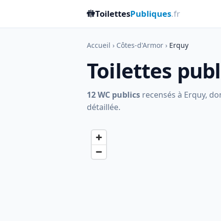
🚻
Toilettes
Publiques
.fr
Accueil
›
Côtes-d'Armor
›
Erquy
Toilettes pub
12 WC publics
recensés à Erquy, dont
détaillée.