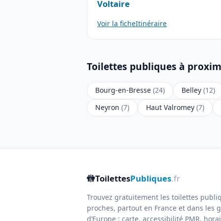
Voltaire
Voir la fiche
Itinéraire
Toilettes publiques à proxim
Bourg-en-Bresse
(24)
Belley
(12)
Neyron
(7)
Haut Valromey
(7)
🚻
Toilettes
Publiques
.fr
Trouvez gratuitement les toilettes publi
proches, partout en France et dans les g
d’Europe : carte, accessibilité PMR, horair