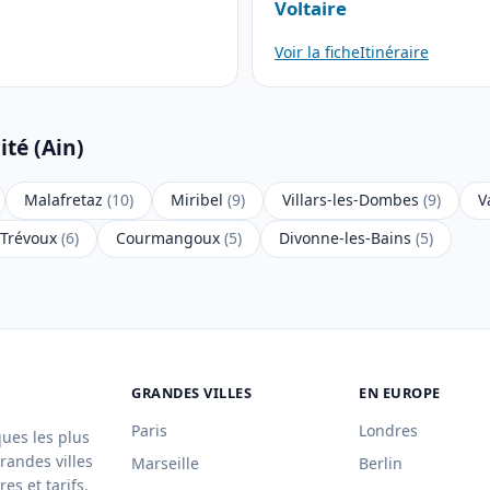
Voltaire
Voir la fiche
Itinéraire
ité (Ain)
Malafretaz
(10)
Miribel
(9)
Villars-les-Dombes
(9)
V
Trévoux
(6)
Courmangoux
(5)
Divonne-les-Bains
(5)
GRANDES VILLES
EN EUROPE
Paris
Londres
ques les plus
randes villes
Marseille
Berlin
es et tarifs.