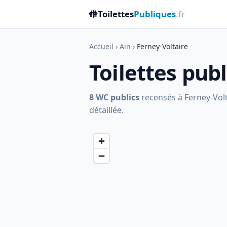
🚻
Toilettes
Publiques
.fr
Accueil
›
Ain
›
Ferney-Voltaire
Toilettes pub
8 WC publics
recensés à Ferney-Volta
détaillée.