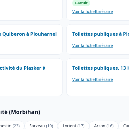
Gratuit
Voir la fiche
Itinéraire
de Quiberon à Plouharnel
Toilettes publiques à P
Voir la fiche
Itinéraire
ctivité du Plasker à
Toilettes publiques, 13
Voir la fiche
Itinéraire
mité (Morbihan)
nestin
(23)
Sarzeau
(19)
Lorient
(17)
Arzon
(16)
Ca