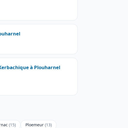
louharnel
 Kerbachique à Plouharnel
rnac
(15)
Ploemeur
(13)