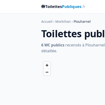
🚻
Toilettes
Publiques
.fr
Accueil
›
Morbihan
›
Plouharnel
Toilettes pub
6 WC publics
recensés à Plouharnel, 
détaillée.