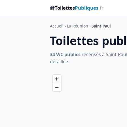
🚻
Toilettes
Publiques
.fr
Accueil
›
La Réunion
›
Saint-Paul
Toilettes pub
34 WC publics
recensés à Saint-Paul,
détaillée.