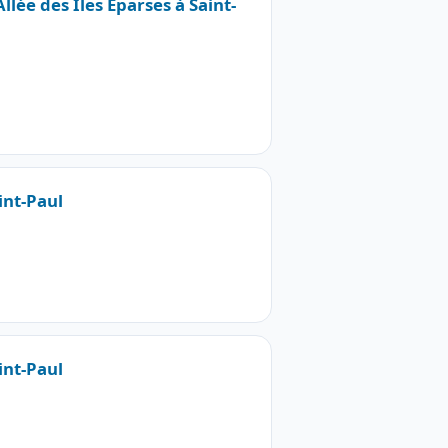
llée des Iles Eparses à Saint-
int-Paul
int-Paul