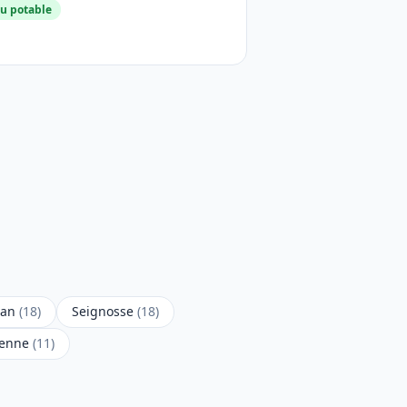
u potable
san
(18)
Seignosse
(18)
benne
(11)