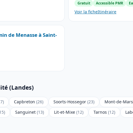
Gratuit
Accessible PMR
Ea
Voir la fiche
Itinéraire
min de Menasse à Saint-
ité (Landes)
27)
Capbreton
(26)
Soorts-Hossegor
(23)
Mont-de-Mar
15)
Sanguinet
(13)
Lit-et-Mixe
(12)
Tarnos
(12)
La