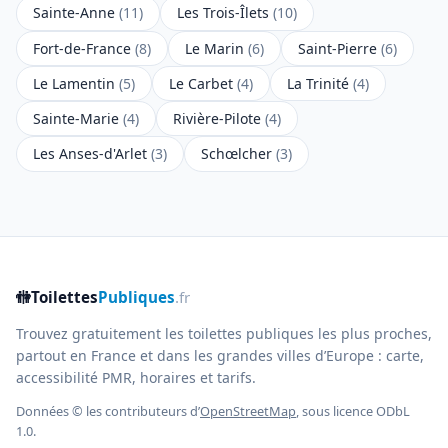
Sainte-Anne
(11)
Les Trois-Îlets
(10)
Fort-de-France
(8)
Le Marin
(6)
Saint-Pierre
(6)
Le Lamentin
(5)
Le Carbet
(4)
La Trinité
(4)
Sainte-Marie
(4)
Rivière-Pilote
(4)
Les Anses-d'Arlet
(3)
Schœlcher
(3)
🚻
Toilettes
Publiques
.fr
Trouvez gratuitement les toilettes publiques les plus proches,
partout en France et dans les grandes villes d’Europe : carte,
accessibilité PMR, horaires et tarifs.
Données © les contributeurs d’
OpenStreetMap
, sous licence ODbL
1.0.