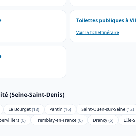
e
Toilettes publiques à Vi
Voir la fiche
Itinéraire
e
ité (Seine-Saint-Denis)
Le Bourget
(18)
Pantin
(16)
Saint-Ouen-sur-Seine
(12)
ervilliers
(6)
Tremblay-en-France
(6)
Drancy
(6)
L'Île-