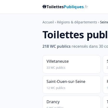
🚻
Toilettes
Publiques
.fr
Accueil
›
Régions & départements
›
Sein
Toilettes pub
218 WC publics
recensés dans 30 co
Villetaneuse
33 WC publics
Saint-Ouen-sur-Seine
12 WC publics
Drancy