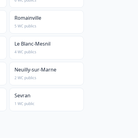
6 WC publics
Romainville
5 WC publics
Le Blanc-Mesnil
4 WC publics
Neuilly-sur-Marne
2 WC publics
Sevran
1 WC public