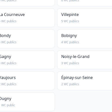
6 WC publics
6 WC publics
La Courneuve
Villepinte
5 WC publics
5 WC publics
Bondy
Bobigny
4 WC publics
4 WC publics
Gagny
Noisy-le-Grand
4 WC publics
3 WC publics
Vaujours
Épinay-sur-Seine
2 WC publics
2 WC publics
Dugny
1 WC public