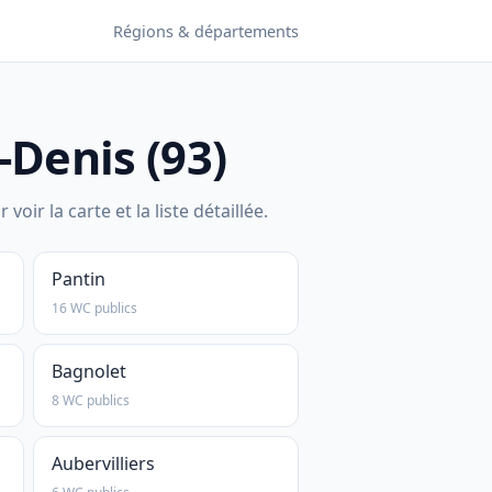
Régions & départements
-Denis (93)
 la carte et la liste détaillée.
Pantin
16 WC publics
Bagnolet
8 WC publics
Aubervilliers