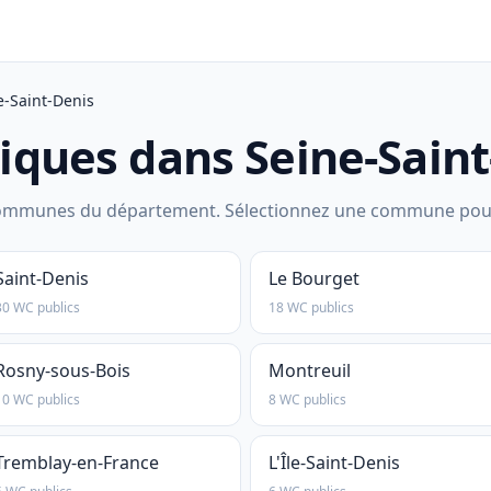
e-Saint-Denis
liques dans Seine-Saint
mmunes du département. Sélectionnez une commune pour voir
Saint-Denis
Le Bourget
30 WC publics
18 WC publics
Rosny-sous-Bois
Montreuil
10 WC publics
8 WC publics
Tremblay-en-France
L'Île-Saint-Denis