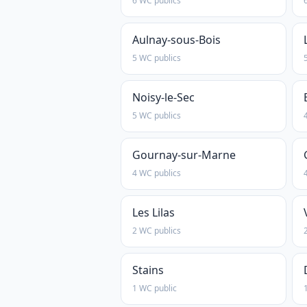
6 WC publics
Aulnay-sous-Bois
5 WC publics
Noisy-le-Sec
5 WC publics
Gournay-sur-Marne
4 WC publics
Les Lilas
2 WC publics
Stains
1 WC public